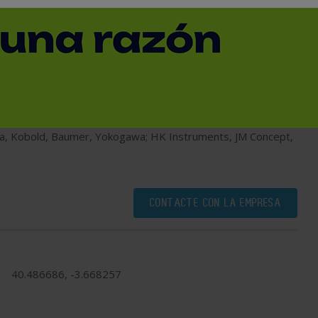
striales. nacional-internacional
ÍMICA; INSTRUMENTACIÓN PARA EL CONTROL DE
L, HUMEDAD, VARIACIÓN DE VELOCIDAD, APLICACIONES A
Wika, Kobold, Baumer, Yokogawa; HK Instruments, JM Concept,
CONTACTE CON LA EMPRESA
40.486686, -3.668257