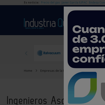
Es noticia:
Precio del gas
Javier García IUPAC
Endesa Cue
Home
Empresas de la Industria Química
Ingeni
Ingenieros Asociados de 