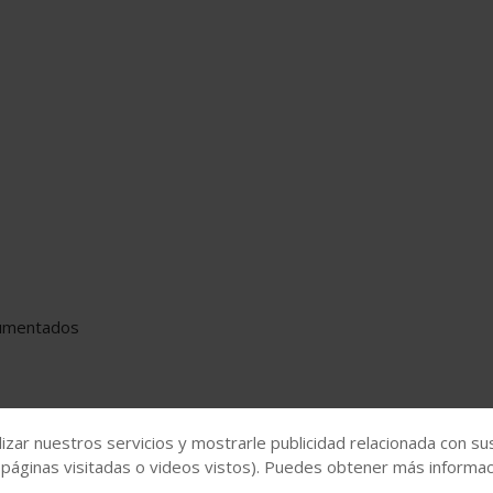
rumentados
izar nuestros servicios y mostrarle publicidad relacionada con su
 páginas visitadas o videos vistos). Puedes obtener más informaci