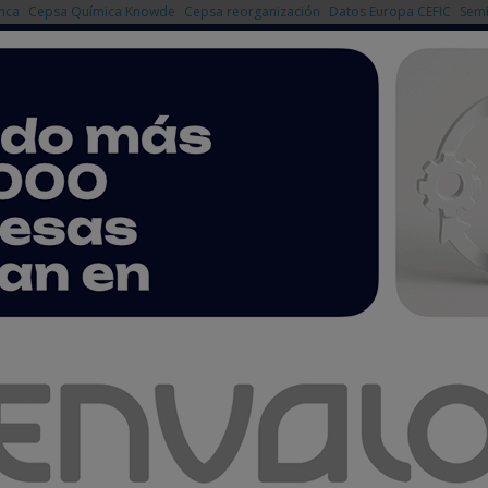
nca
Cepsa Química Knowde
Cepsa reorganización
Datos Europa CEFIC
Semi
NOTICIAS
PRODUCTOS
AGENDA
EMPRESAS PREMIUM
eros Asociados de Control, S.L.
Control, S.L.