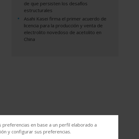
de que persisten los desafíos
estructurales
Asahi Kasei firma el primer acuerdo de
licencia para la producción y venta de
electrolito novedoso de acetolito en
China
s preferencias en base a un perfil elaborado a
ón y configurar sus preferencias.