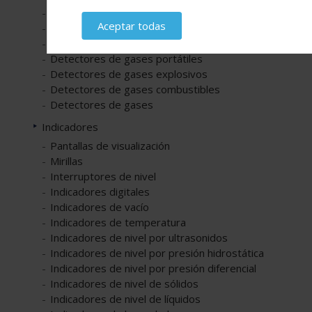
Detectores de llama para control de quemadores
Aceptar todas
Detectores de humedad
Detectores de gases tóxicos
Detectores de gases portátiles
Detectores de gases explosivos
Detectores de gases combustibles
Detectores de gases
Indicadores
Pantallas de visualización
Mirillas
Interruptores de nivel
Indicadores digitales
Indicadores de vacío
Indicadores de temperatura
Indicadores de nivel por ultrasonidos
Indicadores de nivel por presión hidrostática
Indicadores de nivel por presión diferencial
Indicadores de nivel de sólidos
Indicadores de nivel de líquidos