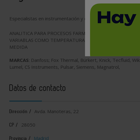
Especialistas en instrumentación y control para procesos indu
ANALITICA PARA PROCESOS FARMA, QUIMICA Y PETROQU
VARIABLAS COMO TEMPERATURA, PRESIÓN, CAUDAL, NIVE
MEDIDA
MARCAS
: Danfoss; Fox Thermal, Bürkert, Knick, Tecfluid, 
Lumel, CS Instruments, Pulsar, Siemens, Magnatrol,
Datos de contacto
Avda. Manoteras, 22
Dirección /
28050
CP /
Madrid
Provincia /