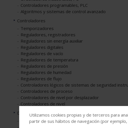
Controladores programables, PLC
Algoritmos y sistemas de control avanzado
Controladores
Temporizadores
Reguladores, registradores
Reguladores sin energía auxiliar
Reguladores digitales
Reguladores de vacío
Reguladores de temperatura
Reguladores de presión
Reguladores de humedad
Reguladores de flujo
Controladores lógicos de sistemas de seguridad inst
Controladores de proceso
Controladores de nivel por desplazador
Controladores de nivel
Detectores
Utilizamos cookies propias y de terceros para anal
Detectores de polvo
partir de sus hábitos de navegación (por ejemplo,
Detectores de oxígeno