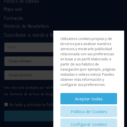
Política de cookies
Mapa web
Formación
Histórico de Newsletters
Suscríbase a nuestra Newsletter
Utilizamos cookies propias y de
terceros para analizar nuestros
Email
servicios y mostrarle publicidad
relacionada con sus preferencias
en base a un perfil elaborado a
Actividad
partir de sus hábitos de
navegación (por ejemplo, páginas
Provincia
visitadas o videos vistos). Puedes
obtener más información y
configurar sus preferencias.
Este sitio está protegido por reCAPTCHA y se aplican la
Política de privacidad
y
los
Términos de servicio
de Google.
Aceptar todas
He leído y entiendo la
Política de Privacidad
Política de Cookies
Enviar
Configurar cookies