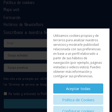
Política de cookies
Mapa web
Formación
Histórico de Newsletters
Suscríbase a nuestra Newsletter
Utilizamos cookies propias y de
terceros para analizar nuestros
Email
servicios y mostrarle publicidad
relacionada con sus preferencias
en base a un perfil elaborado a
Actividad
partir de sus hábitos de
navegación (por ejemplo, páginas
Provincia
visitadas o videos vistos). Puedes
obtener más información y
configurar sus preferencias.
Este sitio está protegido por reCAPTCHA y se aplican la
Política de privacidad
y
los
Términos de servicio
de Google.
Aceptar todas
He leído y entiendo la
Política de Privacidad
Política de Cookies
Enviar
Configurar cookies