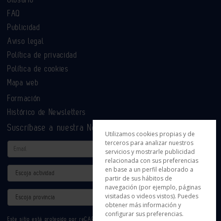
FAQ
Publicidad
Aviso legal
Política de privacidad
Política de cookies
Mapa web
Formación
Histórico de Newsletters
Suscríbase a nuestra Newsletter
Utilizamos cookies propias y de
terceros para analizar nuestros
Email
servicios y mostrarle publicidad
relacionada con sus preferencias
en base a un perfil elaborado a
Actividad
partir de sus hábitos de
navegación (por ejemplo, páginas
Provincia
visitadas o videos vistos). Puedes
obtener más información y
configurar sus preferencias.
Este sitio está protegido por reCAPTCHA y se aplican la
Política de privacidad
y