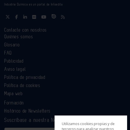
Industria Química es un portal de Infoedita
Contacte con nosotros
Quiénes somos
Glosario
FAQ
Publicidad
Aviso legal
Política de privacidad
Política de cookies
Mapa web
Formación
Histórico de Newsletters
Suscríbase a nuestra Newsletter
Utilizamos cookies propias y de
terceros para analizar nuestros