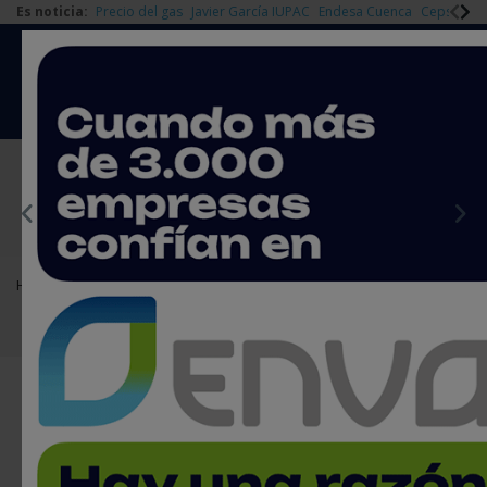
Es noticia:
Precio del gas
Javier García IUPAC
Endesa Cuenca
Cepsa Quí
|
Redes Sociales
Es noticia
Login empresas
Registro
EMPRESAS PREMIUM
Home
Agenda
Ferias y Congresos
DES 2025
DES 2025