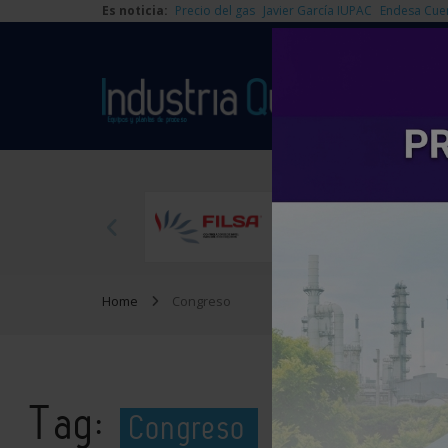
Es noticia:
Precio del gas
Javier García IUPAC
Endesa Cue
Home
Congreso
Tag:
Congreso