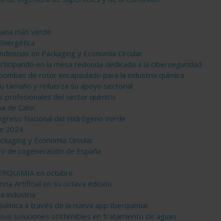
añana más verde
 Energética
ndencias en Packaging y Economía Circular
rticipando en la mesa redonda dedicada a la ciberseguridad
bombas de rotor encapsulado para la industria química
u tamaño y refuerza su apoyo sectorial
s profesionales del sector químico
ba de Calor
ongreso Nacional del Hidrógeno Verde
de 2024
ackaging y Economía Circular
ro de cogeneración de España
IBERQUIMIA en octubre
cia Artificial en su octava edición
a industria
uímica a través de la nueva app Iberquimia!
 sus soluciones sostenibles en tratamiento de aguas