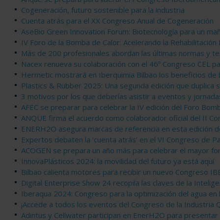
Cogeneración, futuro sostenible para la industria
Cuenta atrás para el XX Congreso Anual de Cogeneración
AseBio Green Innovation Forum: Biotecnología para un m
IV Foro de la Bomba de Calor: Acelerando la Rehabilitación
Más de 200 profesionales abordan las últimas normas y te
Nacex renueva su colaboración con el 46º Congreso CEL pa
Hermetic mostrará en Iberquimia Bilbao los beneficios de 
Plastics & Rubber 2025: Una segunda edición que duplica s
3 motivos por los que deberías asistir a eventos y jornada
AFEC se preparar para celebrar la IV edición del Foro Bom
ANQUE firma el acuerdo como colaborador oficial del II C
ENERH2O asegura marcas de referencia en esta edición 
Expertos debaten la ‘cuenta atrás’ en el VI Congreso de P
ACOGEN se prepara un año más para celebrar el mayor fo
InnovaPlásticos 2024: la movilidad del futuro ya está aquí
Bilbao calienta motores para recibir un nuevo Congreso 
Digital Enterprise Show 24 recopila las claves de la Inteligen
Iberaqua 2024: Congreso para la optimización del agua en l
¡Accede a todos los eventos del Congreso de la Industria Q
Adintus y Cellwater participan en EnerH2O para presentar