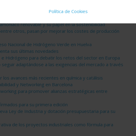
omo protagonista de la nueva revolución de la industria
Política de Cookies
e Hidrógeno para debatir los retos del sector en Europa
amoniaco renovable y su papel en la sostenibilidad
 entre otros, pasan por mejorar los costes de producción
reso Nacional de Hidrógeno Verde en Huelva
enta sus últimas novedades
e Hidrógeno para debatir los retos del sector en Europa
mo seguir adaptándose a las exigencias del mercado a través
r los avances más recientes en química y catálisis
nibilidad y Networking en Barcelona
working para promover alianzas estratégicas entre
irmados para su primera edición
eva Ley de Industria y dotación presupuestaria para su
trativa de los proyectos industriales como fórmula para