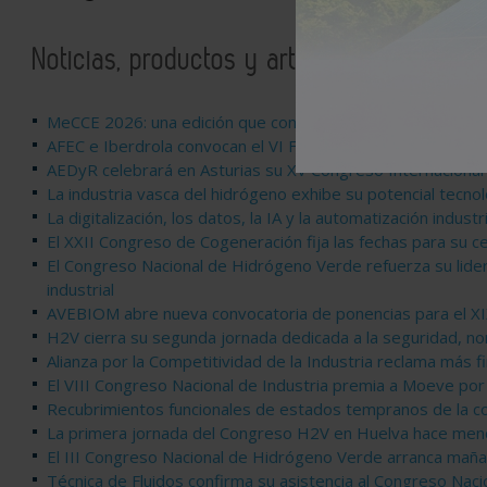
Noticias, productos y artículos relaciona
MeCCE 2026: una edición que consolida el valor de la ingen
AFEC e Iberdrola convocan el VI Foro de Bomba de Calor 
AEDyR celebrará en Asturias su XV Congreso Internacional e
La industria vasca del hidrógeno exhibe su potencial tec
La digitalización, los datos, la IA y la automatización indus
El XXII Congreso de Cogeneración fija las fechas para su c
El Congreso Nacional de Hidrógeno Verde refuerza su lider
industrial
AVEBIOM abre nueva convocatoria de ponencias para el XI
H2V cierra su segunda jornada dedicada a la seguridad, nor
Alianza por la Competitividad de la Industria reclama más fi
El VIII Congreso Nacional de Industria premia a Moeve por 
Recubrimientos funcionales de estados tempranos de la c
La primera jornada del Congreso H2V en Huelva hace menc
El III Congreso Nacional de Hidrógeno Verde arranca mañan
Técnica de Fluidos confirma su asistencia al Congreso Nac