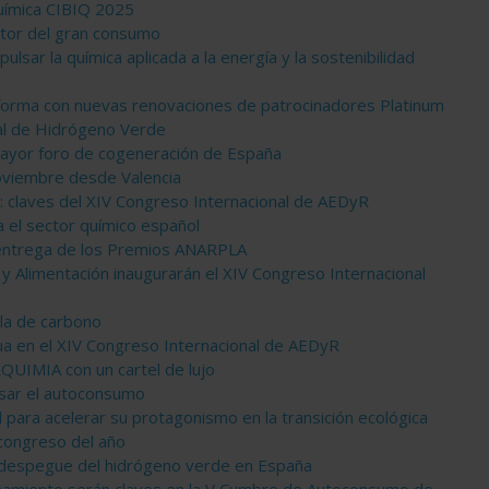
uímica CIBIQ 2025
ctor del gran consumo
lsar la química aplicada a la energía y la sostenibilidad
 forma con nuevas renovaciones de patrocinadores Platinum
al de Hidrógeno Verde
ayor foro de cogeneración de España
noviembre desde Valencia
ua: claves del XIV Congreso Internacional de AEDyR
 el sector químico español
a entrega de los Premios ANARPLA
y Alimentación inaugurarán el XIV Congreso Internacional
lla de carbono
a en el XIV Congreso Internacional de AEDyR
UIMIA con un cartel de lujo
ulsar el autoconsumo
para acelerar su protagonismo en la transición ecológica
congreso del año
el despegue del hidrógeno verde en España