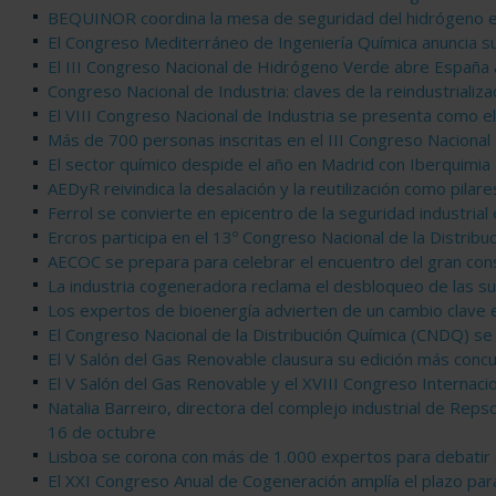
BEQUINOR coordina la mesa de seguridad del hidrógeno en
El Congreso Mediterráneo de Ingeniería Química anuncia s
El III Congreso Nacional de Hidrógeno Verde abre España 
Congreso Nacional de Industria: claves de la reindustrializa
El VIII Congreso Nacional de Industria se presenta como e
Más de 700 personas inscritas en el III Congreso Naciona
El sector químico despide el año en Madrid con Iberquimia
AEDyR reivindica la desalación y la reutilización como pilares
Ferrol se convierte en epicentro de la seguridad industrial 
Ercros participa en el 13º Congreso Nacional de la Distribu
AECOC se prepara para celebrar el encuentro del gran co
La industria cogeneradora reclama el desbloqueo de las s
Los expertos de bioenergía advierten de un cambio clave e
El Congreso Nacional de la Distribución Química (CNDQ) se 
El V Salón del Gas Renovable clausura su edición más concu
El V Salón del Gas Renovable y el XVIII Congreso Internacio
Natalia Barreiro, directora del complejo industrial de Repso
16 de octubre
Lisboa se corona con más de 1.000 expertos para debatir so
El XXI Congreso Anual de Cogeneración amplía el plazo par