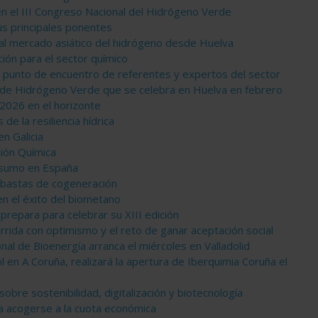
 el III Congreso Nacional del Hidrógeno Verde
us principales ponentes
al mercado asiático del hidrógeno desde Huelva
ción para el sector químico
l punto de encuentro de referentes y expertos del sector
l de Hidrógeno Verde que se celebra en Huelva en febrero
 2026 en el horizonte
 de la resiliencia hídrica
en Galicia
ción Química
nsumo en España
ubastas de cogeneración
n el éxito del biometano
prepara para celebrar su XIII edición
rrida con optimismo y el reto de ganar aceptación social
nal de Bioenergía arranca el miércoles en Valladolid
l en A Coruña, realizará la apertura de Iberquimia Coruña el
bre sostenibilidad, digitalización y biotecnología
a acogerse a la cuota económica