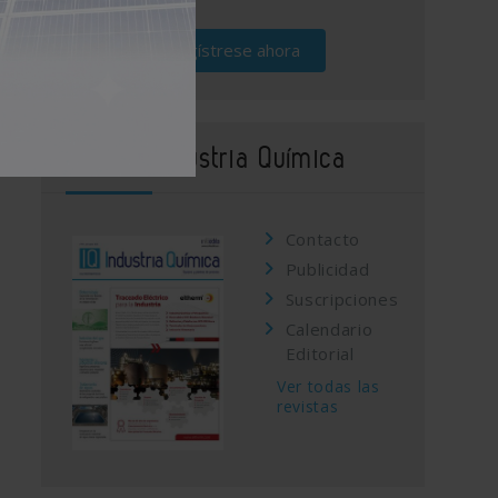
Regístrese ahora
Revista Industria Química
Contacto
Publicidad
Suscripciones
Calendario
Editorial
Ver todas las
revistas