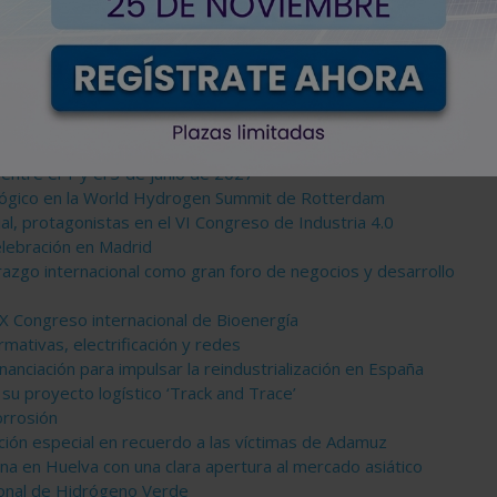
dos a congreso
iería química mediterránea
2026
ntre el 1 y el 3 de junio de 2027
nológico en la World Hydrogen Summit de Rotterdam
trial, protagonistas en el VI Congreso de Industria 4.0
elebración en Madrid
azgo internacional como gran foro de negocios y desarrollo
X Congreso internacional de Bioenergía
mativas, electrificación y redes
nanciación para impulsar la reindustrialización en España
su proyecto logístico ‘Track and Trace’
orrosión
ión especial en recuerdo a las víctimas de Adamuz
a en Huelva con una clara apertura al mercado asiático
ional de Hidrógeno Verde