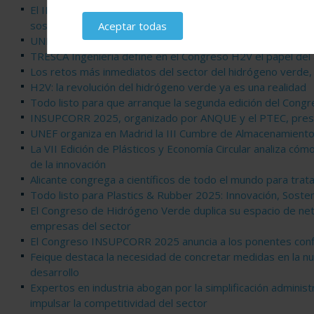
El II Congreso Nacional de Hidrógeno Verde se consolida c
sostenible
Aceptar todas
UNEF organiza en Madrid la III Cumbre de Almacenamiento 
TRESCA Ingeniería define en el Congreso H2V el papel del 
Los retos más inmediatos del sector del hidrógeno verde,
H2V: la revolución del hidrógeno verde ya es una realidad
Todo listo para que arranque la segunda edición del Cong
INSUPCORR 2025, organizado por ANQUE y el PTEC, pres
UNEF organiza en Madrid la III Cumbre de Almacenamiento 
La VII Edición de Plásticos y Economía Circular analiza có
de la innovación
Alicante congrega a científicos de todo el mundo para trata
Todo listo para Plastics & Rubber 2025: Innovación, Soste
El Congreso de Hidrógeno Verde duplica su espacio de net
empresas del sector
El Congreso INSUPCORR 2025 anuncia a los ponentes conf
Feique destaca la necesidad de concretar medidas en la nu
desarrollo
Expertos en industria abogan por la simplificación adminis
impulsar la competitividad del sector