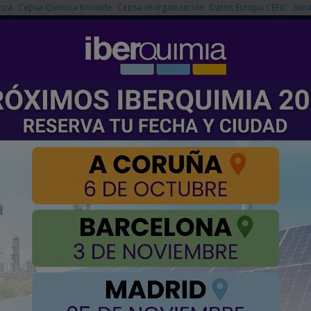
nca
Cepsa Química Knowde
Cepsa reorganización
Datos Europa CEFIC
Semi
NOTICIAS
PRODUCTOS
AGENDA
EMPRESAS PREMIUM