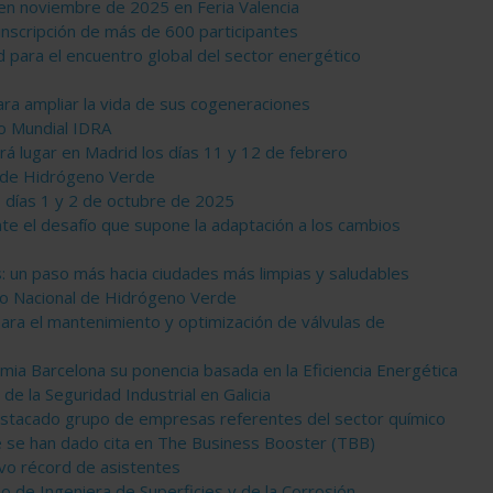
 en noviembre de 2025 en Feria Valencia
inscripción de más de 600 participantes
 para el encuentro global del sector energético
ara ampliar la vida de sus cogeneraciones
o Mundial IDRA
lugar en Madrid los días 11 y 12 de febrero
l de Hidrógeno Verde
os días 1 y 2 de octubre de 2025
ante el desafío que supone la adaptación a los cambios
is: un paso más hacia ciudades más limpias y saludables
eso Nacional de Hidrógeno Verde
ara el mantenimiento y optimización de válvulas de
mia Barcelona su ponencia basada en la Eficiencia Energética
de la Seguridad Industrial en Galicia
estacado grupo de empresas referentes del sector químico
e se han dado cita en The Business Booster (TBB)
vo récord de asistentes
o de Ingeniera de Superficies y de la Corrosión