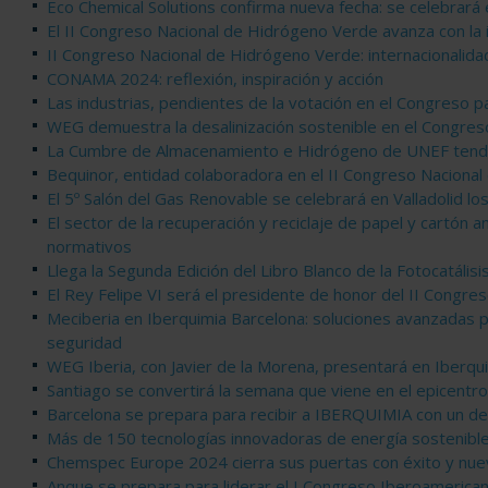
Eco Chemical Solutions confirma nueva fecha: se celebrará
El II Congreso Nacional de Hidrógeno Verde avanza con la 
II Congreso Nacional de Hidrógeno Verde: internacionalidad
CONAMA 2024: reflexión, inspiración y acción
Las industrias, pendientes de la votación en el Congreso p
WEG demuestra la desalinización sostenible en el Congres
La Cumbre de Almacenamiento e Hidrógeno de UNEF tendrá 
Bequinor, entidad colaboradora en el II Congreso Naciona
El 5º Salón del Gas Renovable se celebrará en Valladolid l
El sector de la recuperación y reciclaje de papel y cartón 
normativos
Llega la Segunda Edición del Libro Blanco de la Fotocatális
El Rey Felipe VI será el presidente de honor del II Congr
Meciberia en Iberquimia Barcelona: soluciones avanzadas p
seguridad
WEG Iberia, con Javier de la Morena, presentará en Iberqui
Santiago se convertirá la semana que viene en el epicentro 
Barcelona se prepara para recibir a IBERQUIMIA con un d
Más de 150 tecnologías innovadoras de energía sostenibl
Chemspec Europe 2024 cierra sus puertas con éxito y nue
Anque se prepara para liderar el I Congreso Iberoamerican