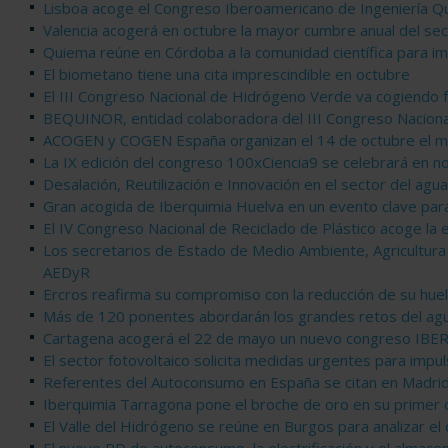
Lisboa acoge el Congreso Iberoamericano de Ingeniería Q
Valencia acogerá en octubre la mayor cumbre anual del se
Quiema reúne en Córdoba a la comunidad científica para impu
El biometano tiene una cita imprescindible en octubre
El III Congreso Nacional de Hidrógeno Verde va cogiendo
BEQUINOR, entidad colaboradora del III Congreso Nacion
ACOGEN y COGEN España organizan el 14 de octubre el m
La IX edición del congreso 100xCiencia9 se celebrará en 
Desalación, Reutilización e Innovación en el sector del ag
Gran acogida de Iberquimia Huelva en un evento clave para
El IV Congreso Nacional de Reciclado de Plástico acoge l
Los secretarios de Estado de Medio Ambiente, Agricultura 
AEDyR
Ercros reafirma su compromiso con la reducción de su hue
Más de 120 ponentes abordarán los grandes retos del agu
Cartagena acogerá el 22 de mayo un nuevo congreso IBERQ
El sector fotovoltaico solicita medidas urgentes para imp
Referentes del Autoconsumo en España se citan en Madrid 
Iberquimia Tarragona pone el broche de oro en su primer 
El Valle del Hidrógeno se reúne en Burgos para analizar 