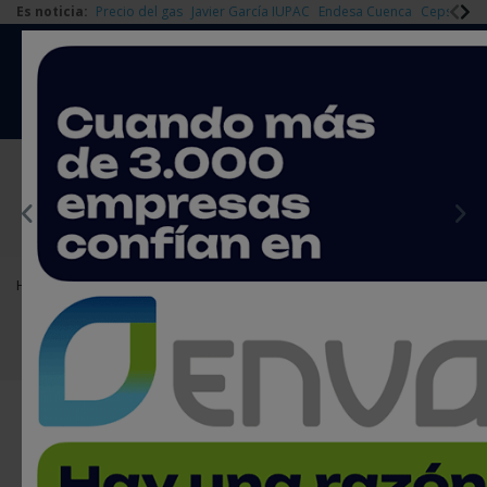
Es noticia:
Precio del gas
Javier García IUPAC
Endesa Cuenca
Cepsa Quí
|
Redes Sociales
Es noticia
Login empresas
Registro
EMPRESAS PREMIUM
Home
Agenda
Ferias y Congresos
XXI Congreso Anual de Cogeneración
XXI Congreso Anual de