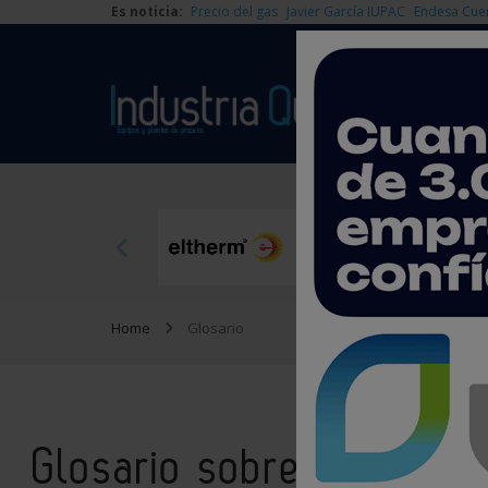
Es noticia:
Precio del gas
Javier García IUPAC
Endesa Cue
Home
Glosario
Glosario sobre la Indust