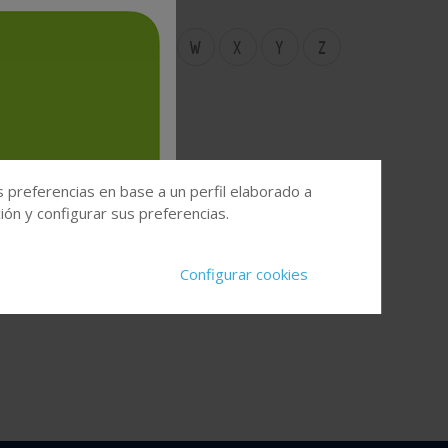
S
T
U
V
W
X
Y
Z
s preferencias en base a un perfil elaborado a
ón y configurar sus preferencias.
Configurar cookies