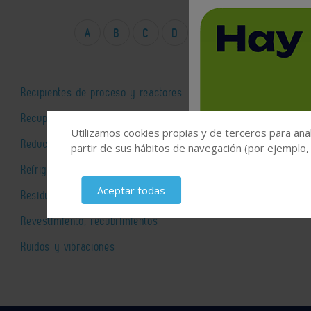
A
B
C
D
E
F
G
H
Recipientes de proceso y reactores
Recuperación de productos
Utilizamos cookies propias y de terceros para anal
Reducción de tamaño
partir de sus hábitos de navegación (por ejemplo,
Refrigeración
Aceptar todas
Residuos
Revestimiento, recubrimientos
Ruidos y vibraciones