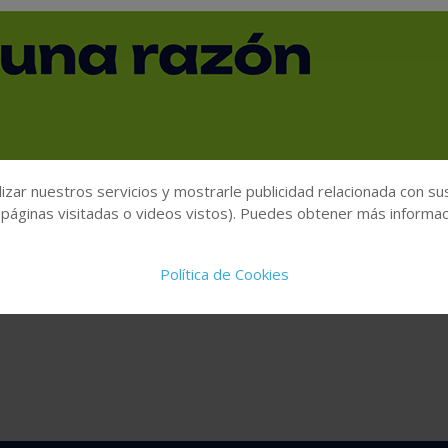
I
J
K
L
M
N
Ñ
O
P
Q
R
izar nuestros servicios y mostrarle publicidad relacionada con su
 páginas visitadas o videos vistos). Puedes obtener más informaci
Política de Cookies