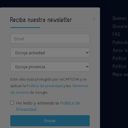
×
Quiéne
Reciba nuestra newsletter
Glosario
Industria Química es un portal de Infoedita
FAQ
Email
Publicid
Aviso l
Actividad
Contacte con nosotros
Política
Provincia
Política
Mapa w
Este sitio está protegido por reCAPTCHA y se
aplican la
Política de privacidad
y los
Términos
de servicio
de Google.
He leído y entiendo la
Política de
Privacidad
Enviar