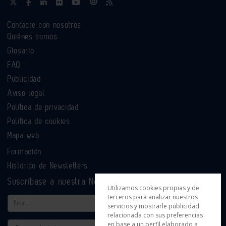
Contacte con nosotros
Quiénes somos
Glosario
FAQ
Publicidad
Aviso legal
Política de privacidad
Política de cookies
Mapa web
Formación
Histórico de Newsletters
Suscríbase a nuestra Newsletter
Utilizamos cookies propias y de
terceros para analizar nuestros
Email
servicios y mostrarle publicidad
relacionada con sus preferencias
en base a un perfil elaborado a
Actividad