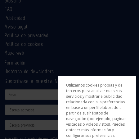
Glosario
FAQ
Publicidad
Aviso legal
Política de privacidad
Política de cookies
Mapa web
Formación
Histórico de Newsletters
Suscríbase a nuestra Newsletter
Utilizamos cookies propias y de
terceros para analizar nuestros
Email
servicios y mostrarle publicidad
relacionada con sus preferencias
en base a un perfil elaborado a
Actividad
partir de sus hábitos de
navegación (por ejemplo, páginas
Provincia
visitadas o videos vistos). Puedes
obtener más información y
configurar sus preferencias.
Este sitio está protegido por reCAPTCHA y se aplican la
Política de privacidad
y