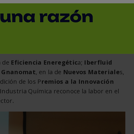
ación Iberquimia
< Volver
a de
Eficiencia Eneregétic
a;
Iberfluid
y
Gnanomat
, en la de
Nuevos Materiale
s,
ición de los P
remios a la Innovación
 Industria Química reconoce la labor en el
ector.