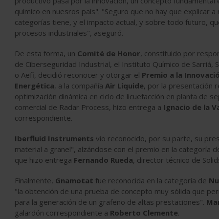
productivo pasa por la innovación, un concepto fundamental 
químico en nuesros país". "Seguro que no hay que explicar a 
categorías tiene, y el impacto actual, y sobre todo futuro, q
procesos industriales", aseguró.
De esta forma, un
Comité de Honor
, constituido por respo
de Ciberseguridad Industrial, el Instituto Químico de Sarriá,
o Aefi, decidió reconocer y otorgar el
Premio a la Innovaci
Energética
, a la compañía
Air Liquide
, por la presentación r
optimización dinámica en ciclo de licuefacción en planta de se
comercial de Radar Process, hizo entrega a
Ignacio de la V
correspondiente.
Iberfluid Instruments
vio reconocido, por su parte, su pre
material a granel", alzándose con el premio en la categoría 
que hizo entrega
Fernando Rueda
, director técnico de Sol
Finalmente,
Gnamotat
fue reconocida en la categoría de
Nu
"la obtención de una prueba de concepto muy sólida que perm
para la generación de un grafeno de altas prestaciones".
Ma
galardón correspondiente a
Roberto Clemente
.