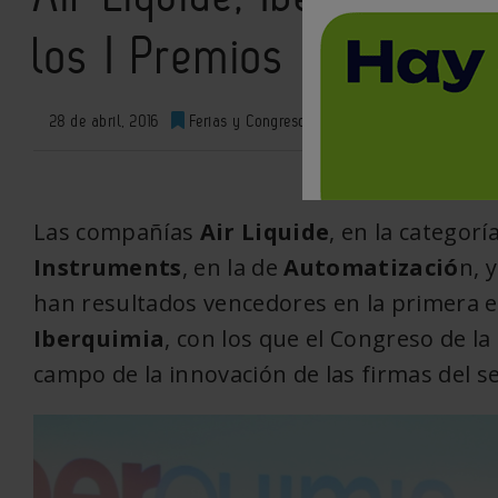
los I Premios a la Innov
28 de abril, 2016
Ferias y Congresos
0
XML
Las compañías
Air Liquide
, en la categorí
Instruments
, en la de
Automatizació
n, 
han resultados vencedores en la primera ed
Iberquimia
, con los que el Congreso de la
campo de la innovación de las firmas del s