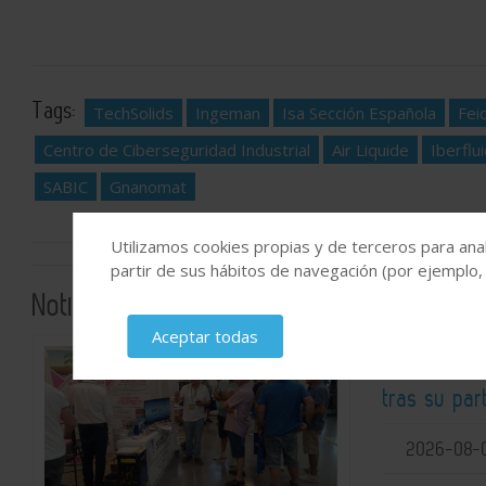
Tags:
TechSolids
Ingeman
Isa Sección Española
Fei
Centro de Ciberseguridad Industrial
Air Liquide
Iberflu
SABIC
Gnanomat
Utilizamos cookies propias y de terceros para anal
partir de sus hábitos de navegación (por ejemplo,
Noticias relacionadas
Aceptar todas
SATECMA re
tras su pa
2026-08-