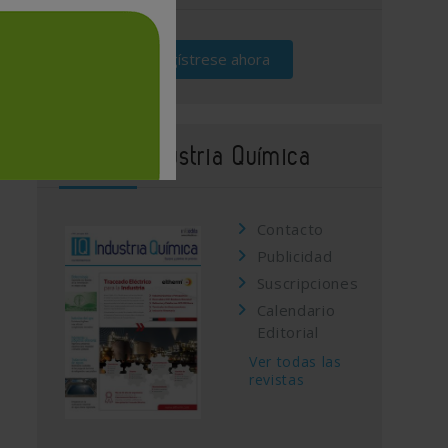
Regístrese ahora
Revista Industria Química
Contacto
Publicidad
Suscripciones
Calendario
Editorial
Ver todas las
revistas