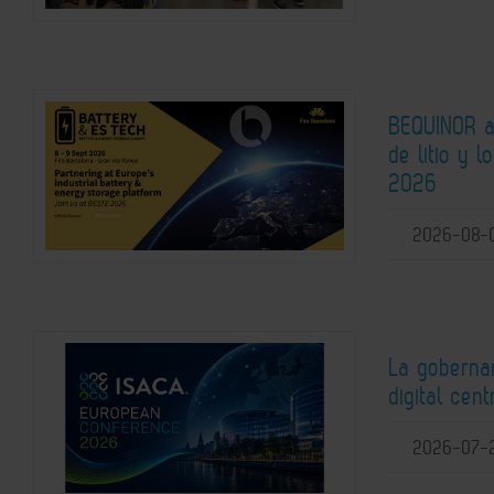
BEQUINOR an
de litio y 
2026
2026-08-
La gobernan
digital ce
2026-07-