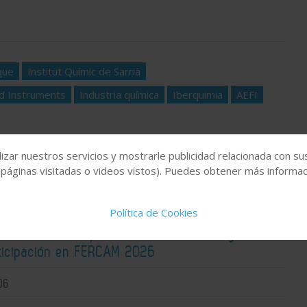
que
Institut Químic de Sarrià
id Instruments
Industria química
Iberquimia
AEFI
izar nuestros servicios y mostrarle publicidad relacionada con su
 páginas visitadas o videos vistos). Puedes obtener más informaci
Política de Cookies
fuerza su compromiso con el sector agrícola
rticipación en FERCAM 2026
06