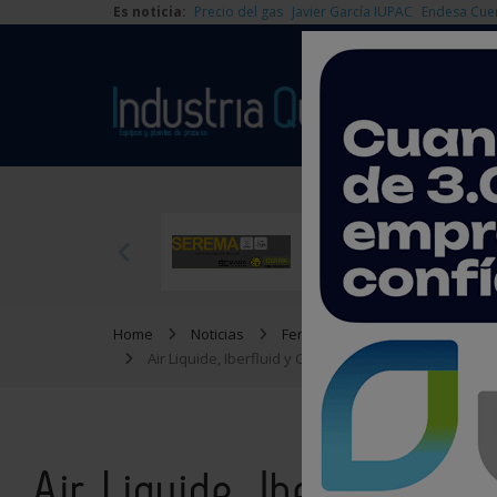
Es noticia:
Precio del gas
Javier García IUPAC
Endesa Cue
Home
Noticias
Ferias y Congresos
Air Liquide, Iberfluid y Gnanomat, ganadores de los 
Air Liquide, Iberfluid 