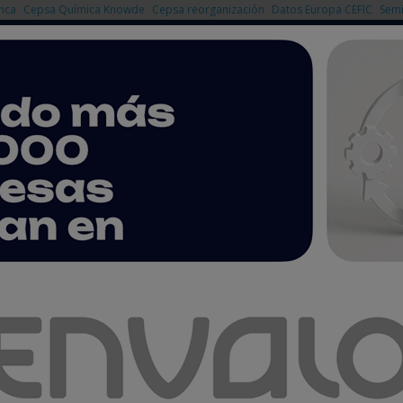
nca
Cepsa Química Knowde
Cepsa reorganización
Datos Europa CEFIC
Semi
NOTICIAS
PRODUCTOS
AGENDA
EMPRESAS PREMIUM
I Premios a la Innovación Iberquimia
y Gnanomat, ganadores de