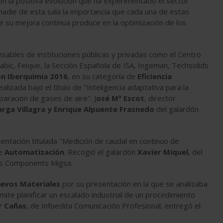
en la positiva evolución que ha experimentado el sector
nadie de esta sala la importancia que cada una de estas
ue su mejora continua produce en la optimización de los
nsables de instituciones públicas y privadas como el Centro
 Sabic, Feique, la Sección Española de ISA, Ingeman, Techsolids
ón
Iberquimia 2016
, en su categoría de
Eficiencia
ealizada bajo el título de "Inteligencia adaptativa para la
paración de gases de aire". J
osé Mª Escot
, director
arga Villagra y Enrique Alpuente Frasnedo
del galardón
sentación titulada "Medición de caudal en continuo de
de
Automatización
. Recogió el galardón
Xavier Miquel
, del
ids Components Migsa.
evos Materiales
por su presentación en la que se analizaba
ite planificar un escalado industrial de un procedimiento
r Cañas
, de Infoedita Comunicación Profesional, entregó el