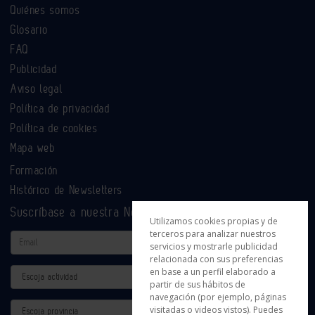
Quiénes somos
Glosario
FAQ
Publicidad
Aviso legal
Política de privacidad
Política de cookies
Mapa web
Formación
Histórico de Newsletters
Suscríbase a nuestra Newsletter
Utilizamos cookies propias y de
terceros para analizar nuestros
Email
servicios y mostrarle publicidad
relacionada con sus preferencias
en base a un perfil elaborado a
Actividad
partir de sus hábitos de
navegación (por ejemplo, páginas
Provincia
visitadas o videos vistos). Puedes