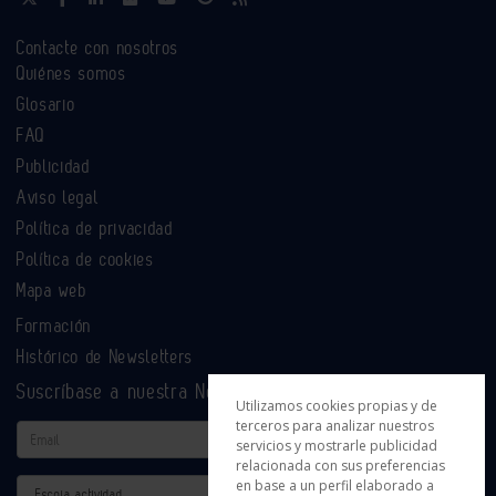
Contacte con nosotros
Quiénes somos
Glosario
FAQ
Publicidad
Aviso legal
Política de privacidad
Política de cookies
Mapa web
Formación
Histórico de Newsletters
Suscríbase a nuestra Newsletter
Utilizamos cookies propias y de
terceros para analizar nuestros
Email
servicios y mostrarle publicidad
relacionada con sus preferencias
en base a un perfil elaborado a
Actividad