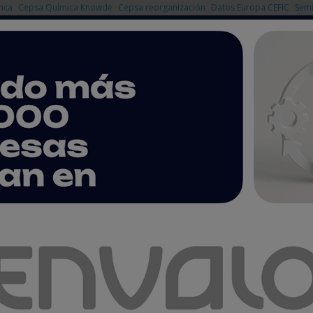
nca
Cepsa Química Knowde
Cepsa reorganización
Datos Europa CEFIC
Semi
NOTICIAS
PRODUCTOS
AGENDA
EMPRESAS PREMIUM
io en el Congreso Iberquimia
espejará todo miedo al