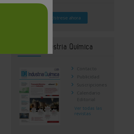
Regístrese ahora
Revista Industria Química
Contacto
Publicidad
Suscripciones
Calendario
Editorial
Ver todas las
revistas