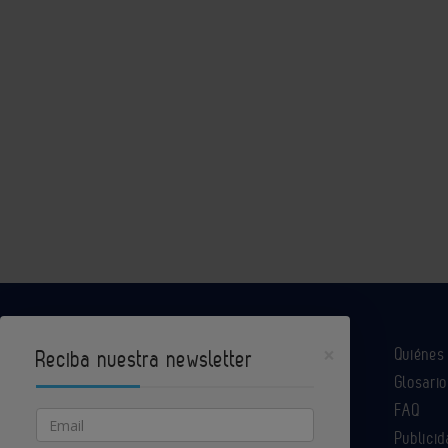
×
Quiéne
Reciba nuestra newsletter
Glosario
Industria Química es un portal de Infoedita
FAQ
Email
Publicid