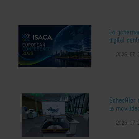
La gobernan
digital ce
2026-07-
Schaeffler
la movilida
2026-07-