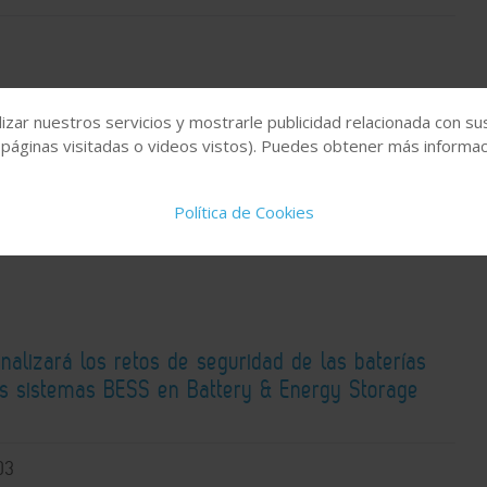
fuerza su compromiso con el sector agrícola
izar nuestros servicios y mostrarle publicidad relacionada con su
 páginas visitadas o videos vistos). Puedes obtener más informaci
rticipación en FERCAM 2026
06
Política de Cookies
alizará los retos de seguridad de las baterías
los sistemas BESS en Battery & Energy Storage
03