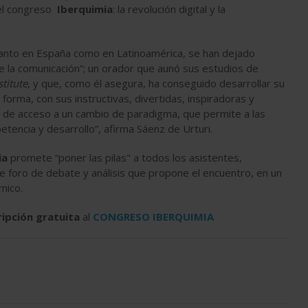
del congreso
Iberquimia
: la revolución digital y la
tanto en España como en Latinoamérica, se han dejado
 la comunicación”; un orador que aunó sus estudios de
titute
, y que, como él asegura, ha conseguido desarrollar su
forma, con sus instructivas, divertidas, inspiradoras y
 de acceso a un cambio de paradigma, que permite a las
tencia y desarrollo”, afirma Sáenz de Urturi.
ia
promete “poner las pilas" a todos los asistentes,
te foro de debate y análisis que propone el encuentro, en un
mico.
ripción gratuita
al
CONGRESO IBERQUIMIA