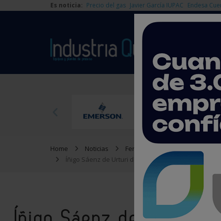
Es noticia:
Precio del gas
Javier García IUPAC
Endesa Cue
Home
Noticias
Ferias y Congresos
Íñigo Sáenz de Urturi despejará todo miedo al camb
Íñigo Sáenz de Urturi d