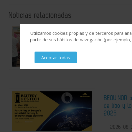
Noticias relacionadas
SATECMA re
Utilizamos cookies propias y de terceros para anal
partir de sus hábitos de navegación (por ejemplo,
tras su pa
2026-08-
Aceptar todas
BEQUINOR an
de litio y 
2026
2026-08-