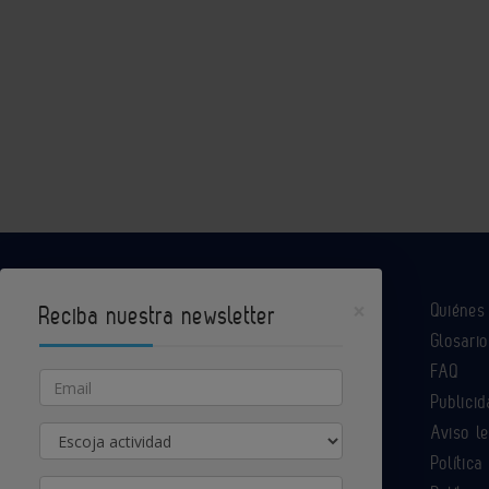
×
Quiéne
Reciba nuestra newsletter
Glosario
Industria Química es un portal de Infoedita
FAQ
Email
Publicid
Aviso l
Actividad
Contacte con nosotros
Política
Provincia