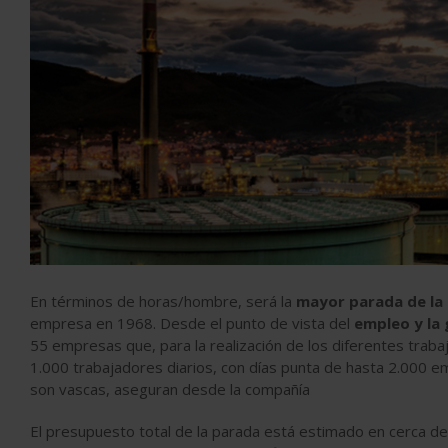
En términos de horas/hombre, será la
mayor parada de la 
empresa en 1968. Desde el punto de vista del
empleo y la
55 empresas que, para la realización de los diferentes traba
1.000 trabajadores diarios, con días punta de hasta 2.00
son vascas, aseguran desde la compañía
El presupuesto total de la parada está estimado en cerca d