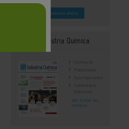
Regístrese ahora
Revista Industria Química
Contacto
Publicidad
Suscripciones
Calendario
Editorial
Ver todas las
revistas