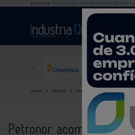
Es noticia:
Precio del gas
Javier García IUPAC
Endesa Cue
Home
Noticias
Petroquímica
Petronor aco
Petronor acomete la ma