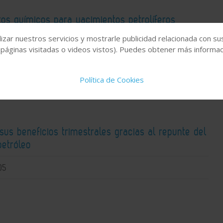
os químicos para yacimientos petrolíferos
n mercado en expansión
izar nuestros servicios y mostrarle publicidad relacionada con su
 páginas visitadas o videos vistos). Puedes obtener más informaci
06
Política de Cookies
sus beneficios trimestrales gracias al repunte del
petróleo
05