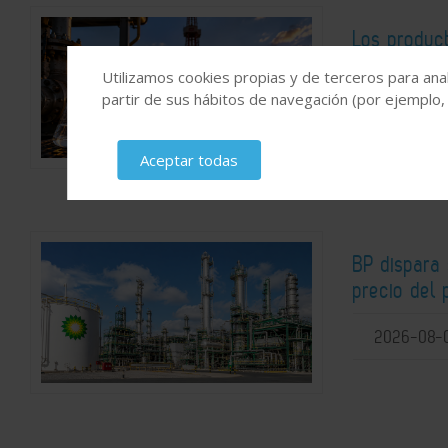
Los product
impulsan u
Utilizamos cookies propias y de terceros para anal
partir de sus hábitos de navegación (por ejemplo,
2026-08-
Aceptar todas
BP dispara 
precio del 
2026-08-