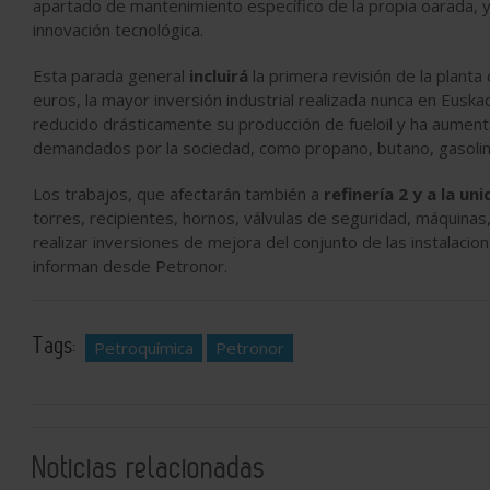
apartado de mantenimiento específico de la propia oarada, 
innovación tecnológica.
Esta parada general
incluirá
la primera revisión de la plant
euros, la mayor inversión industrial realizada nunca en Euska
reducido drásticamente su producción de fueloil y ha aumen
demandados por la sociedad, como propano, butano, gasolina
Los trabajos, que afectarán también a
refinería 2 y a la u
torres, recipientes, hornos, válvulas de seguridad, máquinas
realizar inversiones de mejora del conjunto de las instalacio
informan desde Petronor.
Tags:
Petroquímica
Petronor
Noticias relacionadas