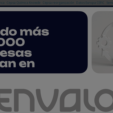
nca
Cepsa Química Knowde
Cepsa reorganización
Datos Europa CEFIC
Semi
NOTICIAS
PRODUCTOS
AGENDA
EMPRESAS PREMIUM
mete la mayor parada de su historia
yor parada de su