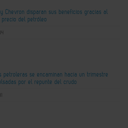
y Chevron disparan sus beneficios gracias al
 precio del petróleo
04
s petroleras se encaminan hacia un trimestre
ulsadas por el repunte del crudo
31