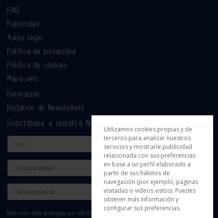
FAQ
Publicidad
Aviso legal
Política de privacidad
Política de cookies
Mapa web
Formación
Histórico de Newsletters
Suscríbase a nuestra Newsletter
Utilizamos cookies propias y de
terceros para analizar nuestros
Email
servicios y mostrarle publicidad
relacionada con sus preferencias
en base a un perfil elaborado a
Actividad
partir de sus hábitos de
navegación (por ejemplo, páginas
Provincia
visitadas o videos vistos). Puedes
obtener más información y
configurar sus preferencias.
Este sitio está protegido por reCAPTCHA y se aplican la
Política de privacidad
y