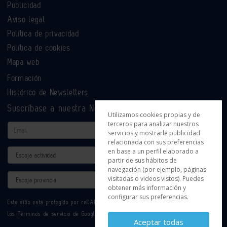
Publicidad
Aviso legal
Política de privacidad
Política de cookies
Mapa web
Formación
Histórico de Newsletters
Suscríbase a nuestra Newsletter
Utilizamos cookies propias y de
terceros para analizar nuestros
Email
servicios y mostrarle publicidad
relacionada con sus preferencias
en base a un perfil elaborado a
Actividad
partir de sus hábitos de
navegación (por ejemplo, páginas
Provincia
visitadas o videos vistos). Puedes
obtener más información y
configurar sus preferencias.
Este sitio está protegido por reCAPTCHA y se aplican la
Política de privacidad
y
los
Términos de servicio
de Google.
Aceptar todas