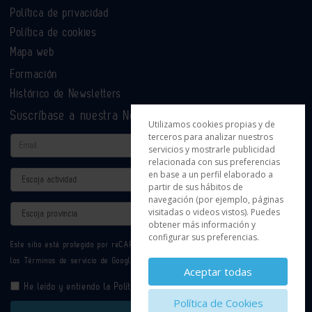
Política de privacidad
Política de cookies
Mapa web
Formación
Histórico de Newsletters
Suscríbase a nuestra Newsletter
Utilizamos cookies propias y de
terceros para analizar nuestros
Email
servicios y mostrarle publicidad
relacionada con sus preferencias
en base a un perfil elaborado a
Actividad
partir de sus hábitos de
navegación (por ejemplo, páginas
Provincia
visitadas o videos vistos). Puedes
obtener más información y
configurar sus preferencias.
Este sitio está protegido por reCAPTCHA y se aplican la
Política de privacidad
y
los
Términos de servicio
de Google.
Aceptar todas
He leído y entiendo la
Política de Privacidad
Política de Cookies