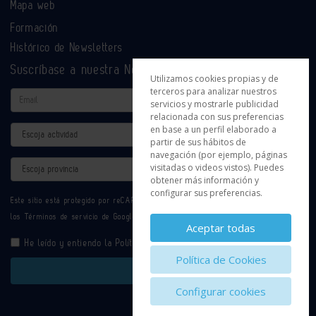
Mapa web
Formación
Histórico de Newsletters
Suscríbase a nuestra Newsletter
Utilizamos cookies propias y de
terceros para analizar nuestros
Email
servicios y mostrarle publicidad
relacionada con sus preferencias
en base a un perfil elaborado a
Actividad
partir de sus hábitos de
navegación (por ejemplo, páginas
Provincia
visitadas o videos vistos). Puedes
obtener más información y
configurar sus preferencias.
Este sitio está protegido por reCAPTCHA y se aplican la
Política de privacidad
y
los
Términos de servicio
de Google.
Aceptar todas
He leído y entiendo la
Política de Privacidad
Política de Cookies
Enviar
Configurar cookies