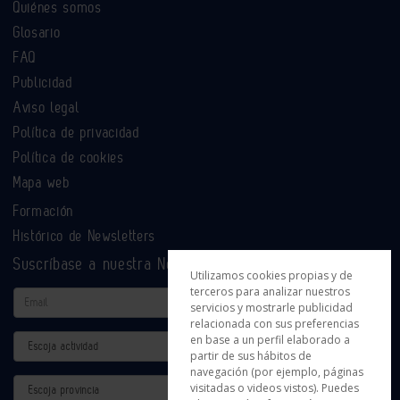
Quiénes somos
Glosario
FAQ
Publicidad
Aviso legal
Política de privacidad
Política de cookies
Mapa web
Formación
Histórico de Newsletters
Suscríbase a nuestra Newsletter
Utilizamos cookies propias y de
terceros para analizar nuestros
Email
servicios y mostrarle publicidad
relacionada con sus preferencias
en base a un perfil elaborado a
Actividad
partir de sus hábitos de
navegación (por ejemplo, páginas
Provincia
visitadas o videos vistos). Puedes