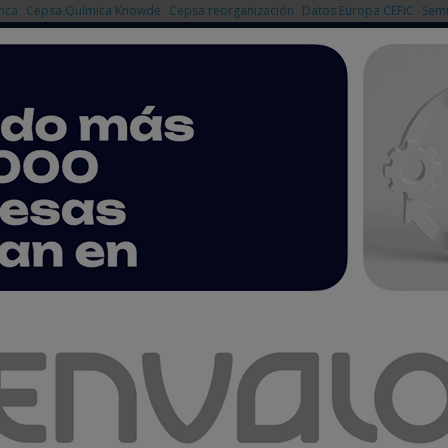
nca
Cepsa Química Knowde
Cepsa reorganización
Datos Europa CEFIC
Semi
NOTICIAS
PRODUCTOS
AGENDA
EMPRESAS PREMIUM
ó su EBITDA un 22,5 % en 2018
BITDA un 22,5 % en