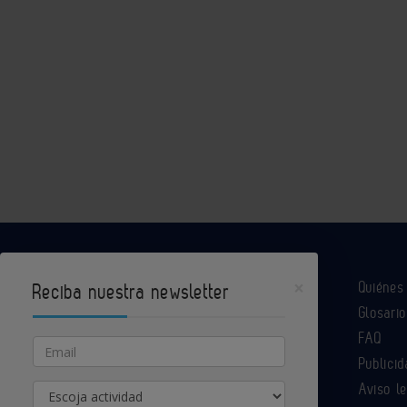
×
Quiéne
Reciba nuestra newsletter
Glosario
Industria Química es un portal de Infoedita
FAQ
Email
Publicid
Aviso l
Actividad