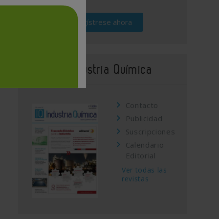
Regístrese ahora
Revista Industria Química
Contacto
Publicidad
Suscripciones
Calendario
Editorial
Ver todas las
revistas