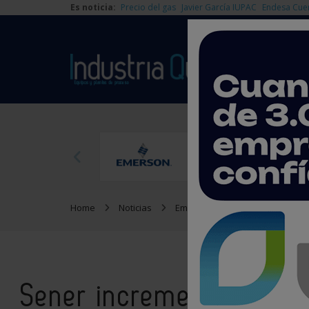
Es noticia:
Precio del gas
Javier García IUPAC
Endesa Cue
Home
Noticias
Empresas
Sener increment
Sener incrementó su E