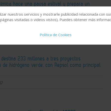
Química hace una pausa estival y prepara un
repleto de actualidad técnica y especializada
izar nuestros servicios y mostrarle publicidad relacionada con su
 páginas visitadas o videos vistos). Puedes obtener más informaci
07
Política de Cookies
 destina 233 millones a tres proyectos
os de hidrógeno verde, con Repsol como principal
o
07