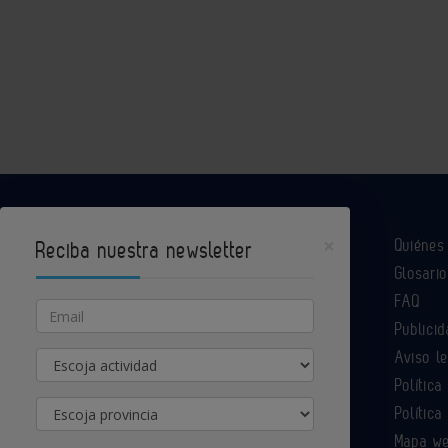
×
Quiéne
Reciba nuestra newsletter
Glosario
Industria Química es un portal de Infoedita
FAQ
Email
Publicid
Aviso l
Actividad
Contacte con nosotros
Política
Provincia
Política
Mapa w