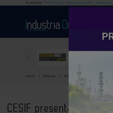
Es noticia:
Precio del gas
Javier García IUPAC
Endesa Cue
Home
Noticias
Actualidad
CESIF presenta 
CESIF presenta su Máste