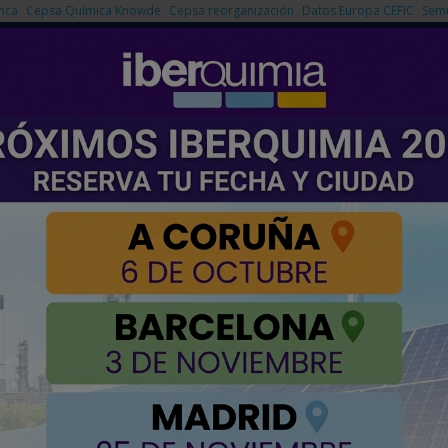
nca
Cepsa Química Knowde
Cepsa reorganización
Datos Europa CEFIC
Semi
NOTICIAS
PRODUCTOS
AGENDA
EMPRESAS PREMIUM
su Máster en Industria Química
r en Industria Química