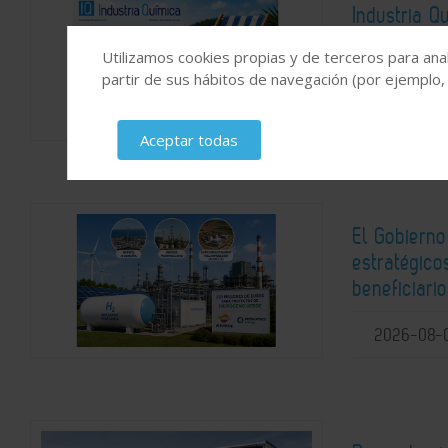
Industria 
septiembre 
Utilizamos cookies propias y de terceros para anal
partir de sus hábitos de navegación (por ejemplo,
2026-08-
Aceptar todas
El Gobierno
estratégic
beneficiari
2026-08-