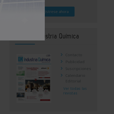
Regístrese ahora
Revista Industria Química
Contacto
Publicidad
Suscripciones
Calendario
Editorial
Ver todas las
revistas