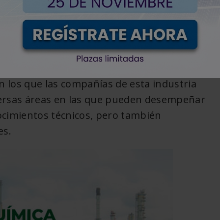
< Volver
a Química
con el objetivo de formar
 los que las compañías de esta industria
iversas áreas en las que pueden desempeñar
ocimientos técnicos, pero también
es.