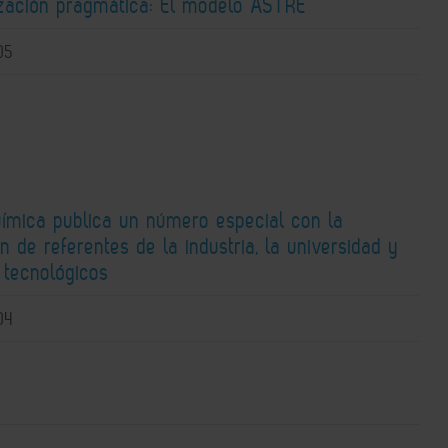
zación pragmática: El modelo ASTRE
05
uímica publica un número especial con la
n de referentes de la industria, la universidad y
 tecnológicos
04