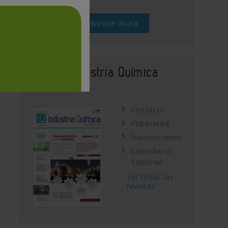
Regístrese ahora
Revista Industria Química
Contacto
Publicidad
Suscripciones
Calendario
Editorial
Ver todas las
revistas