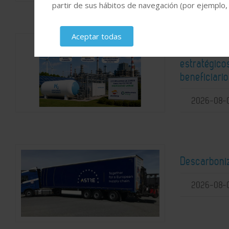
partir de sus hábitos de navegación (por ejemplo,
Aceptar todas
El Gobierno
estratégic
beneficiari
2026-08-
Descarboni
2026-08-