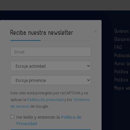
×
Quiéne
Reciba nuestra newsletter
Glosario
Industria Química es un portal de Infoedita
FAQ
Email
Publicid
Aviso l
Actividad
Contacte con nosotros
Política
Provincia
Política
Mapa w
Este sitio está protegido por reCAPTCHA y se
aplican la
Política de privacidad
y los
Términos
de servicio
de Google.
He leído y entiendo la
Política de
Privacidad