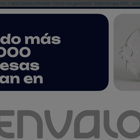
nca
Cepsa Química Knowde
Cepsa reorganización
Datos Europa CEFIC
Semi
NOTICIAS
PRODUCTOS
AGENDA
EMPRESAS PREMIUM
iza con Niño Becerra los efectos económicos de la pandemia
Niño Becerra los