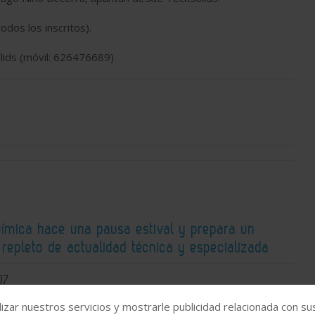
dos los inscritos).
ids (móvil: 626476689)
Química hace una pausa estival y prepara un
repleto de actualidad técnica y especializada
07
izar nuestros servicios y mostrarle publicidad relacionada con su