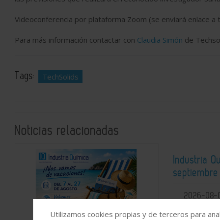
Videoconferencia por plataforma Zoom (se enviará enlace a to
Para más información contactar con
Claudia Simón
de Techsol
Tags:
TechSolids
Noticias relacionadas
Industria 
septiembre 
2026-08-
Utilizamos cookies propias y de terceros para anal