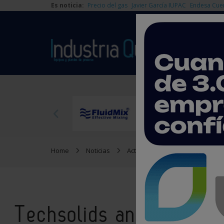
Es noticia:
Precio del gas
Javier García IUPAC
Endesa Cue
Home
Noticias
Actualidad
Techsolids anal
Techsolids analiza con 