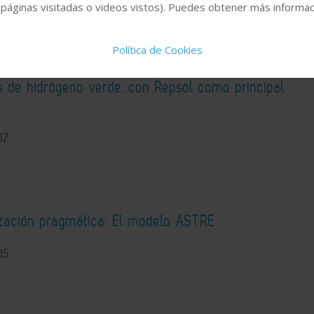
 páginas visitadas o videos vistos). Puedes obtener más informaci
Política de Cookies
 destina 233 millones a tres proyectos
os de hidrógeno verde, con Repsol como principal
o
07
zación pragmática: El modelo ASTRE
05