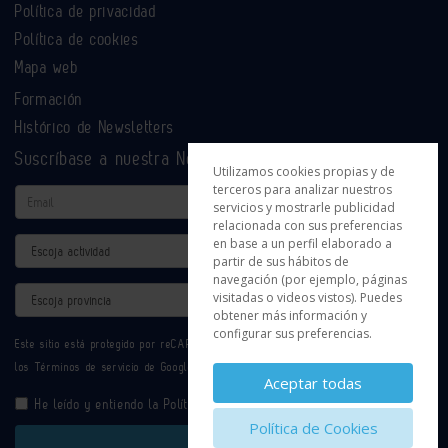
Política de privacidad
Política de cookies
Mapa web
Formación
Histórico de Newsletters
Suscríbase a nuestra Newsletter
Utilizamos cookies propias y de
terceros para analizar nuestros
Email
servicios y mostrarle publicidad
relacionada con sus preferencias
en base a un perfil elaborado a
Actividad
partir de sus hábitos de
navegación (por ejemplo, páginas
Provincia
visitadas o videos vistos). Puedes
obtener más información y
configurar sus preferencias.
Este sitio está protegido por reCAPTCHA y se aplican la
Política de privacidad
y
los
Términos de servicio
de Google.
Aceptar todas
He leído y entiendo la
Política de Privacidad
Política de Cookies
Enviar