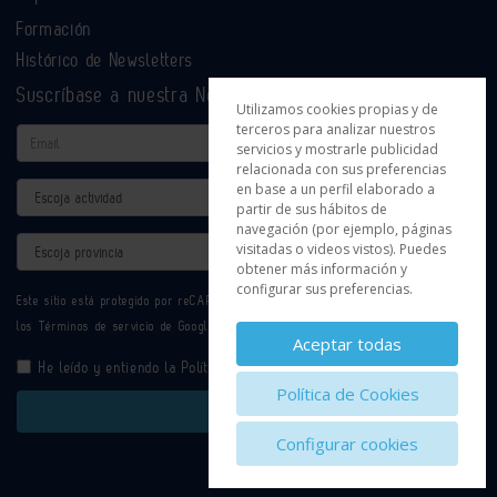
Formación
Histórico de Newsletters
Suscríbase a nuestra Newsletter
Utilizamos cookies propias y de
terceros para analizar nuestros
Email
servicios y mostrarle publicidad
relacionada con sus preferencias
en base a un perfil elaborado a
Actividad
partir de sus hábitos de
navegación (por ejemplo, páginas
Provincia
visitadas o videos vistos). Puedes
obtener más información y
configurar sus preferencias.
Este sitio está protegido por reCAPTCHA y se aplican la
Política de privacidad
y
los
Términos de servicio
de Google.
Aceptar todas
He leído y entiendo la
Política de Privacidad
Política de Cookies
Enviar
Configurar cookies