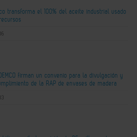
co transforma el 100% del aceite industrial usado
recursos
06
DEMCO firman un convenio para la divulgación y
umplimiento de la RAP de envases de madera
03