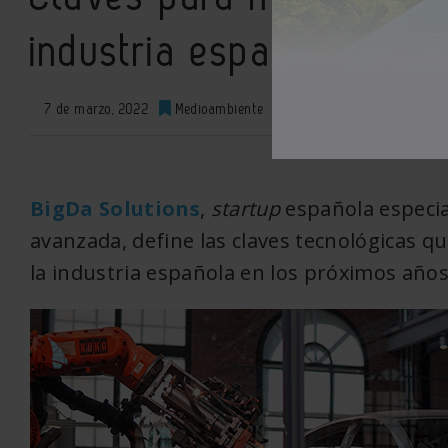
industria española, seg
7 de marzo, 2022
Medioambiente
0
XML
BigDa Solutions
,
startup
española especial
avanzada, define las claves tecnológicas q
la industria española en los próximos años