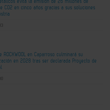
tálicos evita la emisión de 26 millones de
de CO2 en cinco años gracias a sus soluciones
ustria
03
de ROCKWOOL en Caparroso culminará su
zación en 2028 tras ser declarada Proyecto de
al
30