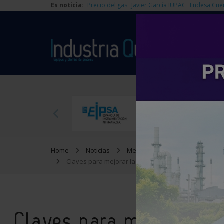
Es noticia:
Precio del gas
Javier García IUPAC
Endesa Cue
Home
Noticias
Medioambiente
Claves para mejorar la sostenibilidad de la industr
Claves para mejorar la 