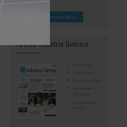
Regístrese ahora
Revista Industria Química
Contacto
Publicidad
Suscripciones
Calendario
Editorial
Ver todas las
revistas