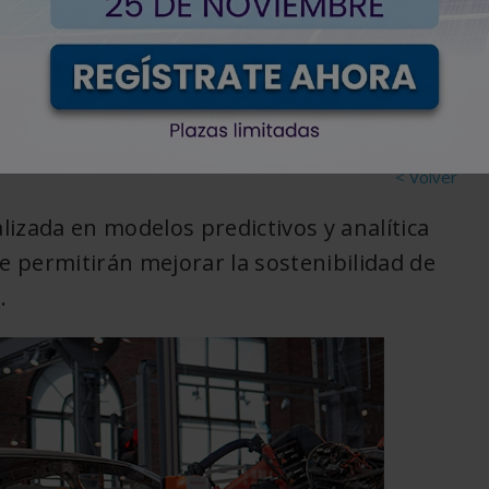
ún BigDa Solutions
< Volver
izada en modelos predictivos y analítica
ue permitirán mejorar la sostenibilidad de
.