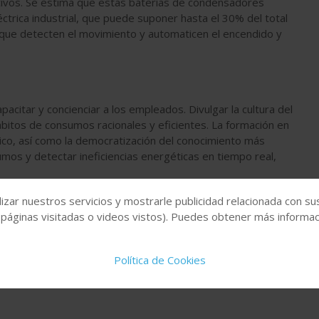
ocivos. Se estima que estas baterías de condensadores
trica industrial, que puede suponer hasta el 30% del total
es que detecten el movimiento y automaticen el encendido y
acitar y concienciar a los empleados. Divulgar la cultura del
bitos de consumos racionales y eficientes. La formación en
tico, así como la democratización del conocimiento más
umos y detectar ineficiencias energéticas en tiempo real,
izar nuestros servicios y mostrarle publicidad relacionada con su
 páginas visitadas o videos vistos). Puedes obtener más informaci
Política de Cookies