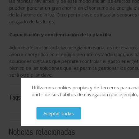
las fábricas revierten, y de este modo anulan los efectos n
pueden generar un gran ahorro en el consumo de energía eléc
de la factura de la luz. Otro punto clave es instalar sensor
apagado de las luces.
Capacitación y concienciación de la plantilla
Además de implantar la tecnología necesaria, es necesario cap
ahorro energético en el equipo permite estandarizar unos há
soluciones digitales que permiten controlar el gasto energé
técnico de las soluciones que les permita gestionar los cons
será otro pilar clave.
Utilizamos cookies propias y de terceros para anal
partir de sus hábitos de navegación (por ejemplo,
Tags:
Sostenibilidad
Industria digital
Aceptar todas
Noticias relacionadas