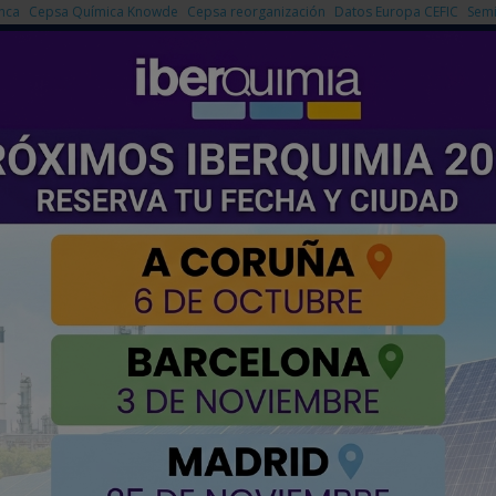
nca
Cepsa Química Knowde
Cepsa reorganización
Datos Europa CEFIC
Semi
NOTICIAS
PRODUCTOS
AGENDA
EMPRESAS PREMIUM
ia española, según BigDa Solutions
sostenibilidad de la