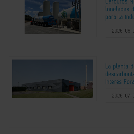
Carburos Me
toneladas 
para la ind
2026-08-
La planta 
descarboni
Interés For
2026-07-