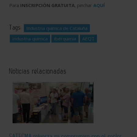
Para
INSCRIPCIÓN GRATUITA
, pinchar
AQUÍ
Tags:
Industria química de Cataluña
Industria química
Iberquimia
AEQT
Noticias relacionadas
SATECMA refuerza su compromiso con el sector