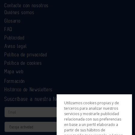
Contacte con nosotros
Quiénes somos
Glosario
FAQ
Publicidad
Aviso legal
Política de privacidad
Política de cookies
Mapa web
Formación
Histórico de Newsletters
Suscríbase a nuestra Newsletter
Utilizamos cookies propias y de
terceros para analizar nuestros
Email
servicios y mostrarle publicidad
relacionada con sus preferencias
en base a un perfil elaborado a
Actividad
partir de sus hábitos de