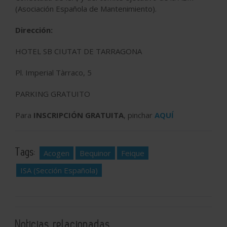
(Asociación Española de Mantenimiento).
Dirección:
HOTEL SB CIUTAT DE TARRAGONA
Pl. Imperial Tàrraco, 5
PARKING GRATUITO
Para
INSCRIPCIÓN GRATUITA
, pinchar
AQUÍ
Tags:
Acogen
Bequinor
Feique
ISA (Sección Española)
Noticias relacionadas