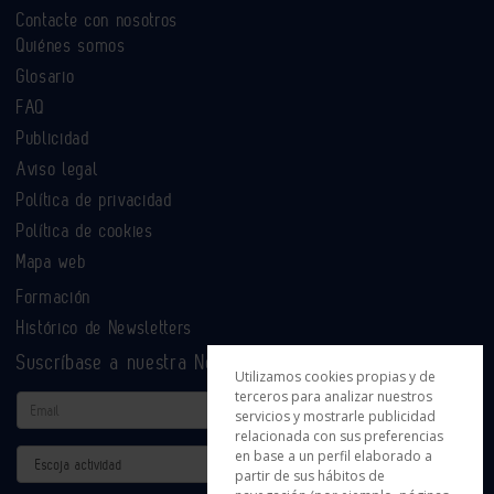
Contacte con nosotros
Quiénes somos
Glosario
FAQ
Publicidad
Aviso legal
Política de privacidad
Política de cookies
Mapa web
Formación
Histórico de Newsletters
Suscríbase a nuestra Newsletter
Utilizamos cookies propias y de
terceros para analizar nuestros
Email
servicios y mostrarle publicidad
relacionada con sus preferencias
en base a un perfil elaborado a
Actividad
partir de sus hábitos de