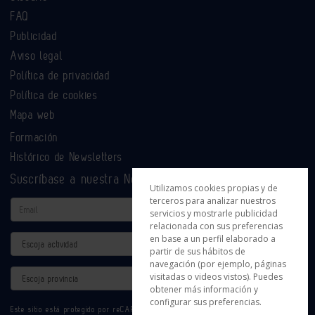
FAQ
Publicidad
Aviso legal
Política de privacidad
Política de cookies
Mapa web
Formación
Histórico de Newsletters
Suscríbase a nuestra Newsletter
Utilizamos cookies propias y de
terceros para analizar nuestros
Email
servicios y mostrarle publicidad
relacionada con sus preferencias
en base a un perfil elaborado a
Actividad
partir de sus hábitos de
navegación (por ejemplo, páginas
Provincia
visitadas o videos vistos). Puedes
obtener más información y
configurar sus preferencias.
Este sitio está protegido por reCAPTCHA y se aplican la
Política de privacidad
y