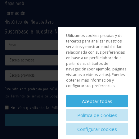
Mapa web
Formación
Histórico de Newsletters
Suscríbase a nuestra Newsletter
Utilizamos cookies propias y de
terceros para analizar nuestros
Email
servicios y mostrarle publicidad
relacionada con sus preferencias
en base a un perfil elaborado a
Actividad
partir de sus hábitos de
navegación (por ejemplo, páginas
Provincia
visitadas o videos vistos). Puedes
obtener más información y
configurar sus preferencias.
Este sitio está protegido por reCAPTCHA y se aplican la
Política de privacidad
y
los
Términos de servicio
de Google.
Aceptar todas
He leído y entiendo la
Política de Privacidad
Política de Cookies
Enviar
Configurar cookies