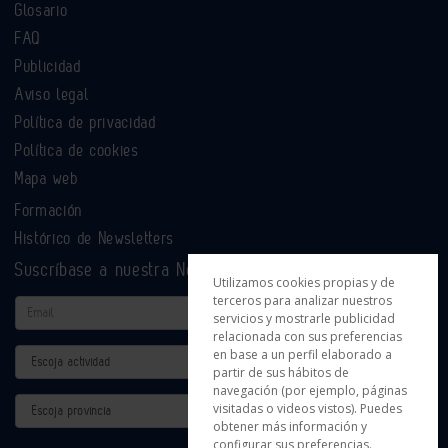
Glosario
FAQ
Publicidad
Aviso legal
Política de privacidad
Política de cookies
Mapa web
Formación
Histórico de Newsletters
Suscríbase a nuestra Newsletter
Utilizamos cookies propias y de
terceros para analizar nuestros
Email
servicios y mostrarle publicidad
relacionada con sus preferencias
en base a un perfil elaborado a
Actividad
partir de sus hábitos de
navegación (por ejemplo, páginas
Provincia
visitadas o videos vistos). Puedes
obtener más información y
configurar sus preferencias.