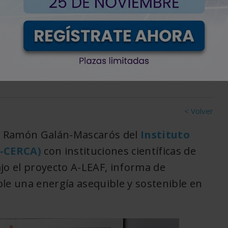
CO2 y H2O en
es
< Volver
é Ramón Galán-Mascarós del
Instituto
Q-CERCA)
con instituciones científicas de
bajo el proyecto A-LEAF, informa de
le una energía asequible y sostenible en