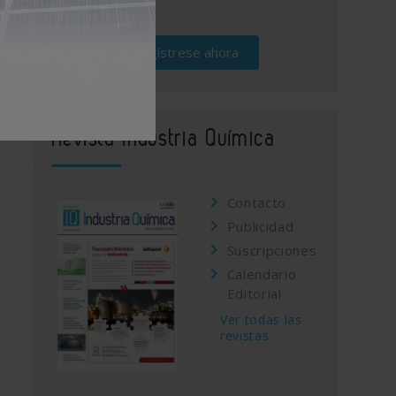
Regístrese ahora
Revista Industria Química
Contacto
Publicidad
Suscripciones
Calendario
Editorial
Ver todas las
revistas