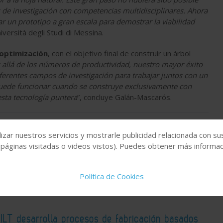
 de investigación con competencias multidisciplinares. Ahora
 un prototipo a gran escala para demostrar la viabilidad
iversità degli Studi di Messina.
 optimización
, con el objetivo final de construir un árbol
 allá de los números de productividad, nuestro mayor éxito
ferentes campos de investigación para trabajar juntos con un
puede funcionar cuando se construye exclusivamente con
sta tecnología puntera
”, concluye Galán-Mascarós.
Medio ambiente
izar nuestros servicios y mostrarle publicidad relacionada con su
 páginas visitadas o videos vistos). Puedes obtener más informaci
Política de Cookies
 ILT desarrolla procesos de fabricación basados