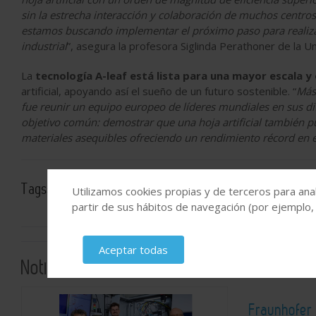
sin la estrecha interacción y colaboración de muchos centros
estamos buscando implementar el próximo paso para realizar
industrial
”, asegura la profesora Siglinda Perathoner de la Un
La
tecnología A-leaf está lista para una mayor escala y
artificial, apoyando así el sueño de un futuro sostenible. “
Más
fue reunir un equipo europeo de líderes mundiales en sus di
objetivo común: demostrar que una hoja artificial también 
materiales asequibles ofreciendo un rendimiento récord en e
Tags:
Institut Catalá d’Investigació Química (ICIQ)
CO2
Utilizamos cookies propias y de terceros para anal
partir de sus hábitos de navegación (por ejemplo,
Aceptar todas
Noticias relacionadas
Fraunhofer