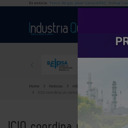
Es noticia:
Precio del gas
Javier García IUPAC
Endesa Cue
Home
Noticias
I+D
ICIQ coordina un consorcio europeo para la convers
ICIQ coordina un consor