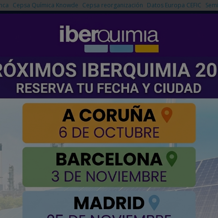
nca
Cepsa Química Knowde
Cepsa reorganización
Datos Europa CEFIC
Semi
NOTICIAS
PRODUCTOS
AGENDA
EMPRESAS PREMIUM
ión directa de CO2 y H2O en combustibles sostenibles
cio europeo para la