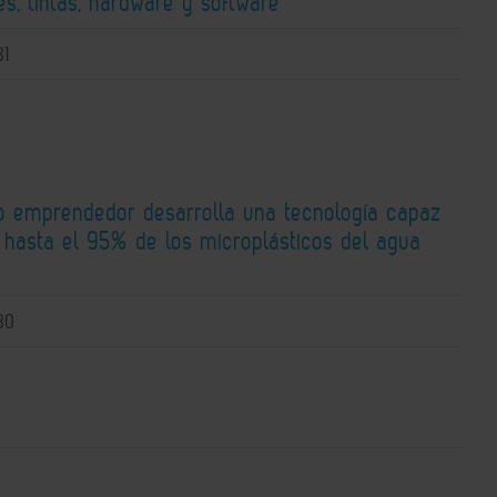
s, tintas, hardware y software
31
o emprendedor desarrolla una tecnología capaz
r hasta el 95% de los microplásticos del agua
30