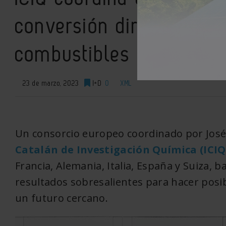
conversión directa de 
combustibles sostenibl
23 de marzo, 2023
I+D
0
XML
Un consorcio europeo coordinado por Jos
Catalán de Investigación Química (ICI
Francia, Alemania, Italia, España y Suiza, 
resultados sobresalientes para hacer posib
un futuro cercano.