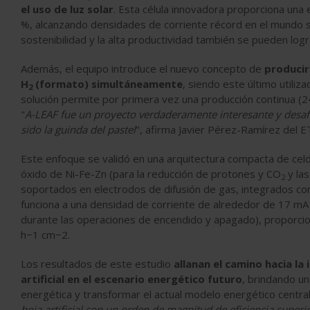
el uso de luz solar
. Esta célula innovadora proporciona una 
%, alcanzando densidades de corriente récord en el mundo si
sostenibilidad y la alta productividad también se pueden logr
Además, el equipo introduce el nuevo concepto de
producir
H
(formato) simultáneamente
, siendo este último utiliz
2
solución permite por primera vez una producción continua (24
"
A-LEAF fue un proyecto verdaderamente interesante y desafi
sido la guinda del pastel
", afirma Javier Pérez-Ramírez del E
Este enfoque se validó en una arquitectura compacta de celd
óxido de Ni-Fe-Zn (para la reducción de protones y CO
y las
2
soportados en electrodos de difusión de gas, integrados con 
funciona a una densidad de corriente de alrededor de 17 mA 
durante las operaciones de encendido y apagado), proporci
h−1 cm−2.
Los resultados de este estudio
allanan el camino hacia l
artificial en el escenario energético futuro
, brindando un
energética y transformar el actual modelo energético centrali
hoja artificial con un orden de magnitud de eficiencia superi