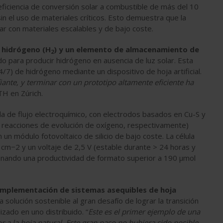
eficiencia de conversión solar a combustible de más del 10
n el uso de materiales críticos. Esto demuestra que la
ar con materiales escalables y de bajo coste.
 hidrógeno (H
) y un elemento de almacenamiento de
2
ado para producir hidrógeno en ausencia de luz solar. Esta
/7) de hidrógeno mediante un dispositivo de hoja artificial.
ante, y terminar con un prototipo altamente eficiente ha
TH en Zúrich.
a de flujo electroquímico, con electrodos basados en Cu-S y
 reacciones de evolución de oxígeno, respectivamente)
un módulo fotovoltaico de silicio de bajo coste. La célula
cm−2 y un voltaje de 2,5 V (estable durante > 24 horas y
onando una productividad de formato superior a 190 μmol
a implementación de sistemas asequibles de hoja
a solución sostenible al gran desafío de lograr la transición
zado en uno distribuido. “
Este es el primer ejemplo de una
or a la hoja natural. Este gran paso no hubiera sido posible