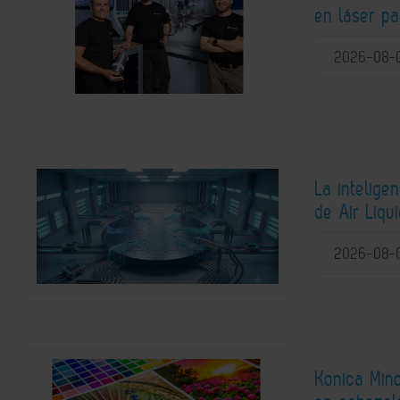
en láser pa
2026-08-
La intelige
de Air Liqu
2026-08-
Konica Mino