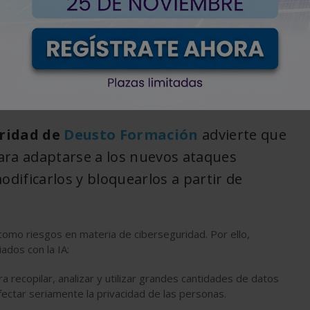
< Volver
uridad de
Deusto Formación
advierte que
 para adaptarse a los nuevos ataques
dificarlos y bloquearlos a partir de
omo riesgos en materia de ciberseguridad. Por ello,
ados con la IA:
ara recopilar, analizar y utilizar grandes cantidades de datos
fectar seriamente la privacidad de las personas.