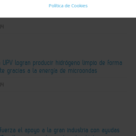
n de referentes de la industria, la universidad y
Política de Cookies
 tecnológicos
04
a UPV logran producir hidrógeno limpio de forma
nte gracias a la energía de microondas
04
fuerza el apoyo a la gran industria con ayudas