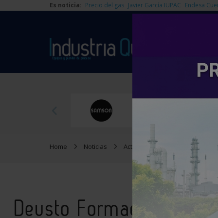
Es noticia:
Precio del gas
Javier García IUPAC
Endesa Cue
Home
Noticias
Actualidad
Deusto Formación
Deusto Formación y la c