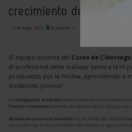
crecimiento de la IA
9 de mayo, 2023
Actualidad
0
XML
El equipo docente del
Curso de Ciberseg
el profesional debe trabajar junto a la IA
producidos por la misma, aprendiendo a mo
incidentes previos”.
La i
nteligencia artificial
puede presentar tanto beneficios c
Deusto Formación
advierte de algunos de los riesgos asoci
Amenazas para la privacidad
: lLa IA puede ser utilizada p
personales sin el consentimiento del usuario, lo que puede a