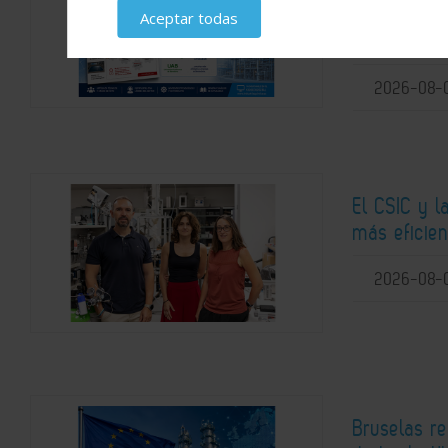
colaboració
Aceptar todas
los centros
2026-08-
El CSIC y l
más eficie
2026-08-
Bruselas re