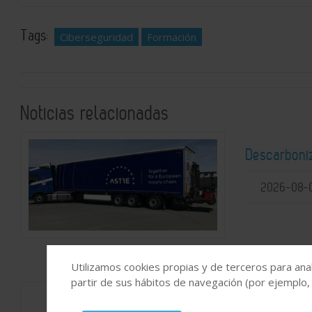
Tags:
Ciberseguridad
Formación
Noticias relacionadas
Descarboni
2026-08-
Utilizamos cookies propias y de terceros para anal
partir de sus hábitos de navegación (por ejemplo,
Industria Q