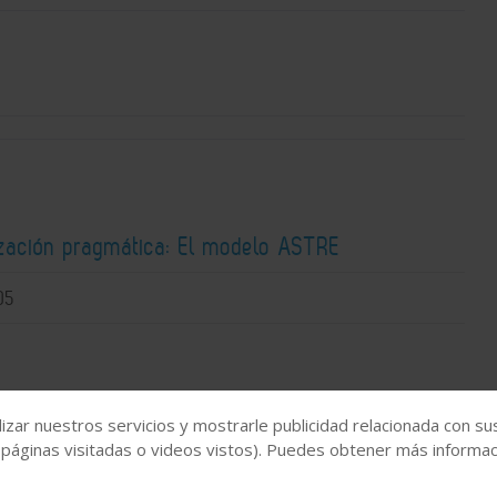
zación pragmática: El modelo ASTRE
05
izar nuestros servicios y mostrarle publicidad relacionada con su
 páginas visitadas o videos vistos). Puedes obtener más informaci
uímica publica un número especial con la