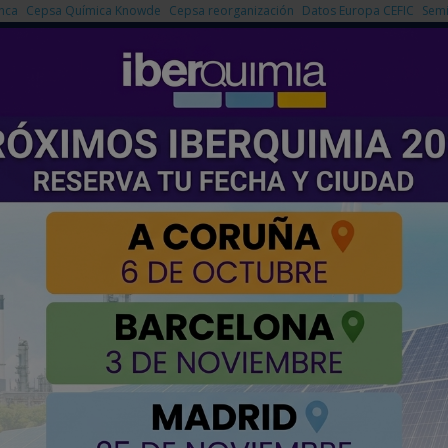
nca
Cepsa Química Knowde
Cepsa reorganización
Datos Europa CEFIC
Semi
NOTICIAS
PRODUCTOS
AGENDA
EMPRESAS PREMIUM
 y la ciberseguridad ante el crecimiento de la IA
iberseguridad ante el