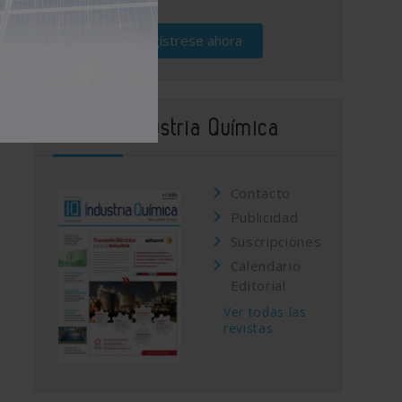
Regístrese ahora
Revista Industria Química
Contacto
Publicidad
Suscripciones
Calendario
Editorial
Ver todas las
revistas