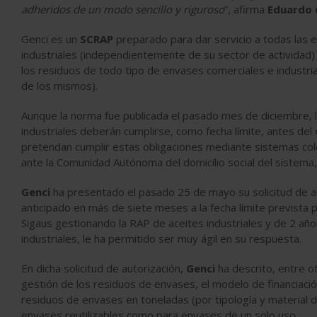
adheridos de un modo sencillo y riguroso
”, afirma
Eduardo 
Genci es un
SCRAP
preparado para dar servicio a todas las
industriales (independientemente de su sector de actividad) 
los residuos de todo tipo de envases comerciales e industriale
de los mismos).
Aunque la norma fue publicada el pasado mes de diciembre, 
industriales deberán cumplirse, como fecha límite, antes del
pretendan cumplir estas obligaciones mediante sistemas col
ante la Comunidad Autónoma del domicilio social del sistema, s
Genci
ha presentado el pasado 25 de mayo su solicitud de au
anticipado en más de siete meses a la fecha límite prevista p
Sigaus gestionando la RAP de aceites industriales y de 2 a
industriales, le ha permitido ser muy ágil en su respuesta.
En dicha solicitud de autorización,
Genci
ha descrito, entre ot
gestión de los residuos de envases, el modelo de financiació
residuos de envases en toneladas (por tipología y material d
envases reutilizables como para envases de un solo uso.