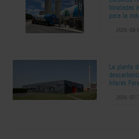
toneladas 
para la ind
2026-08-
La planta 
descarboni
Interés For
2026-07-