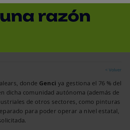
itud de autorización para
envases comerciales e
paña
< Volver
Balears, donde
Genci
ya gestiona el 76 % del
e en dicha comunidad autónoma (además de
dustriales de otros sectores, como pinturas
preparado para poder operar a nivel estatal,
olicitada.