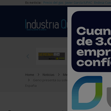
Es noticia:
Precio del gas
Javier García IUPAC
Endesa Cue
Home
Noticias
Medioambiente
Genci presenta su solicitud de autorización para o
España