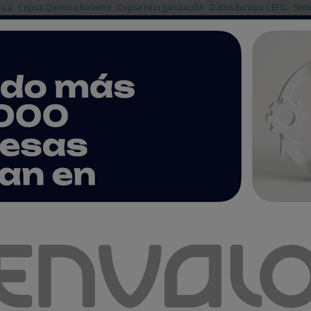
nca
Cepsa Química Knowde
Cepsa reorganización
Datos Europa CEFIC
Semi
NOTICIAS
PRODUCTOS
AGENDA
EMPRESAS PREMIUM
perar como SCRAP de envases comerciales e industriales en toda