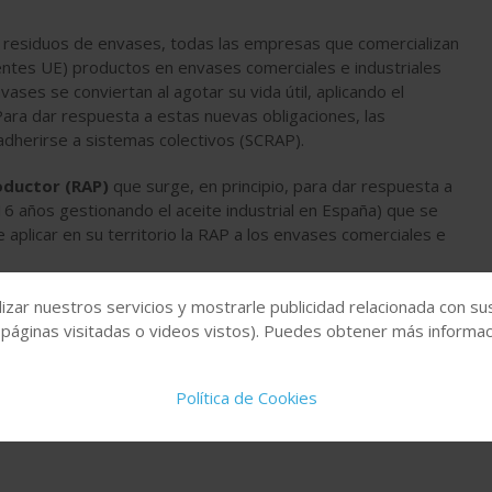
 residuos de envases, todas las empresas que comercializan
entes UE) productos en envases comerciales e industriales
ases se conviertan al agotar su vida útil, aplicando el
ara dar respuesta a estas nuevas obligaciones, las
adherirse a sistemas colectivos (SCRAP).
oductor (RAP)
que surge, en principio, para dar respuesta a
6 años gestionando el aceite industrial en España) que se
 aplicar en su territorio la RAP a los envases comerciales e
izar nuestros servicios y mostrarle publicidad relacionada con su
 páginas visitadas o videos vistos). Puedes obtener más informaci
Política de Cookies