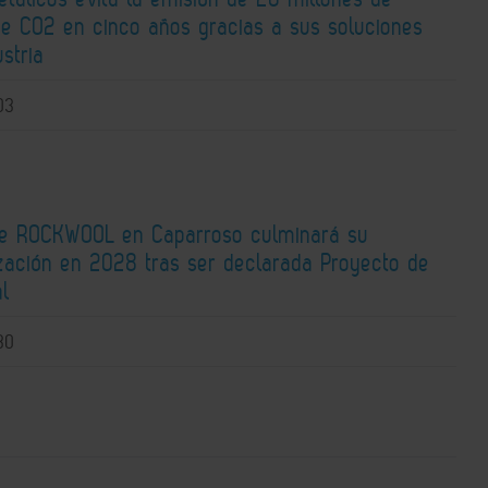
de CO2 en cinco años gracias a sus soluciones
ustria
03
de ROCKWOOL en Caparroso culminará su
zación en 2028 tras ser declarada Proyecto de
al
30