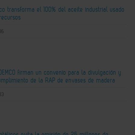
co transforma el 100% del aceite industrial usado
recursos
06
DEMCO firman un convenio para la divulgación y
umplimiento de la RAP de envases de madera
03
tálicos evita la emisión de 26 millones de