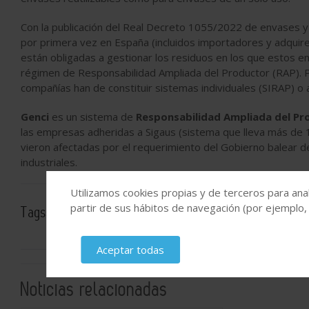
Con la publicación del Real Decreto 1055/2022 de envases y
por primera vez en España (incluidos importadores y adquir
están obligadas a gestionar los residuos en los que estos env
régimen de Responsabilidad Ampliada del Productor (RAP). P
compañías han de constituir sistemas individuales (SIRAP) o 
Genci
es un sistema de
Responsabilidad Ampliada del Pr
las empresas adheridas a Sigaus (sistema que lleva más de 1
vieron afectadas por el requerimiento del Gobierno balear de
industriales.
Utilizamos cookies propias y de terceros para anal
partir de sus hábitos de navegación (por ejemplo,
Tags:
Medio ambiente
Reciclaje
Aceptar todas
Noticias relacionadas