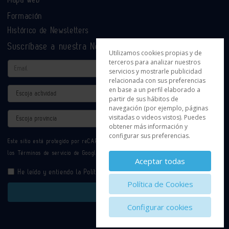
Formación
Histórico de Newsletters
Suscríbase a nuestra Newsletter
Utilizamos cookies propias y de
terceros para analizar nuestros
Email
servicios y mostrarle publicidad
relacionada con sus preferencias
en base a un perfil elaborado a
Actividad
partir de sus hábitos de
navegación (por ejemplo, páginas
Provincia
visitadas o videos vistos). Puedes
obtener más información y
configurar sus preferencias.
Este sitio está protegido por reCAPTCHA y se aplican la
Política de privacidad
y
los
Términos de servicio
de Google.
Aceptar todas
He leído y entiendo la
Política de Privacidad
Política de Cookies
Enviar
Configurar cookies