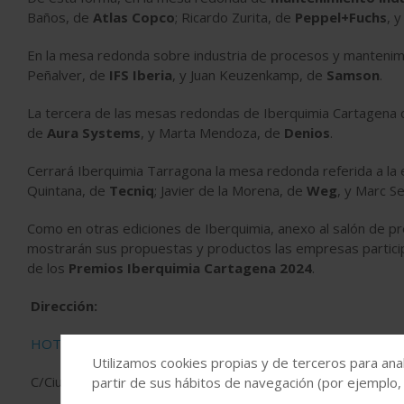
Baños, de
Atlas Copco
; Ricardo Zurita, de
Peppel+Fuchs
, 
En la mesa redonda sobre industria de procesos y mantenimi
Peñalver, de
IFS Iberia
, y Juan Keuzenkamp, de
Samson
.
La tercera de las mesas redondas de Iberquimia Cartagena c
de
Aura Systems
, y Marta Mendoza, de
Denios
.
Cerrará Iberquimia Tarragona la mesa redonda referida a la e
Quintana, de
Tecniq
; Javier de la Morena, de
Weg
, y Marc S
Como en otras ediciones de Iberquimia, anexo al salón de pr
mostrarán sus propuestas y productos las empresas participa
de los
Premios Iberquimia Cartagena 2024
.
Dirección:
HOTEL NH CAMPO DE CARTAGENA
Utilizamos cookies propias y de terceros para anal
C/Ciudadela, 24
partir de sus hábitos de navegación (por ejemplo,