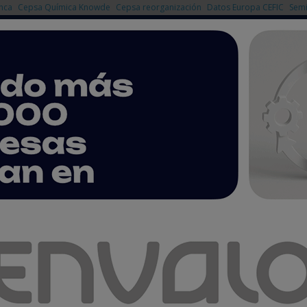
nca
Cepsa Química Knowde
Cepsa reorganización
Datos Europa CEFIC
Semi
NOTICIAS
PRODUCTOS
AGENDA
EMPRESAS PREMIUM
naugurará Iberquimia Cartagena el próximo 23 de mayo
uimia Cartagena el