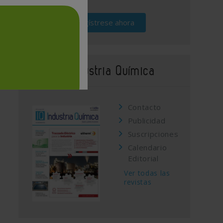
Regístrese ahora
Revista Industria Química
Contacto
Publicidad
Suscripciones
Calendario
Editorial
Ver todas las
revistas