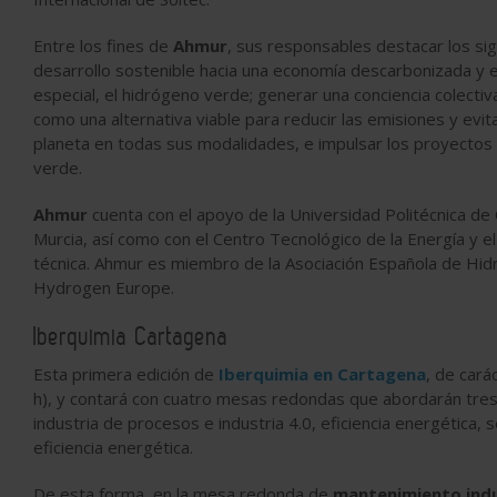
Entre los fines de
Ahmur
, sus responsables destacar los si
desarrollo sostenible hacia una economía descarbonizada y el
especial, el hidrógeno verde; generar una conciencia colectiv
como una alternativa viable para reducir las emisiones y evit
planeta en todas sus modalidades, e impulsar los proyectos b
verde.
Ahmur
cuenta con el apoyo de la Universidad Politécnica de
Murcia, así como con el Centro Tecnológico de la Energía y 
técnica. Ahmur es miembro de la Asociación Española de Hidr
Hydrogen Europe.
Iberquimia Cartagena
Esta primera edición de
Iberquimia en Cartagena
, de cará
h), y contará con cuatro mesas redondas que abordarán tres 
industria de procesos e industria 4.0, eficiencia energética,
eficiencia energética.
De esta forma, en la mesa redonda de
mantenimiento indu