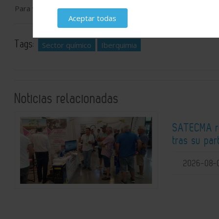
Para ver
PROGRAMA
e
INSCRIPCIÓN GRATUITA
, pinchar
A
Aceptar todas
Tags:
Sector químico
Iberquimia
Noticias relacionadas
SATECMA re
tras su pa
2026-08-