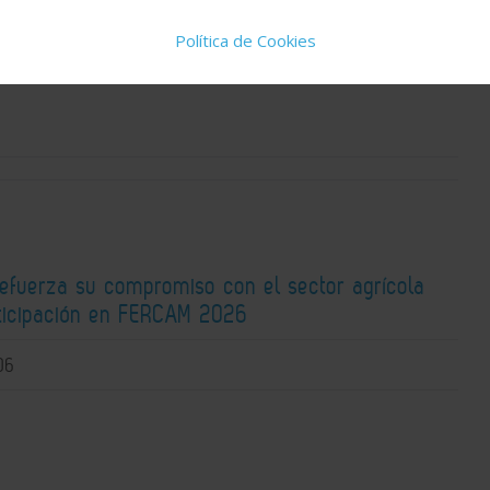
QUÍ
Política de Cookies
fuerza su compromiso con el sector agrícola
rticipación en FERCAM 2026
06