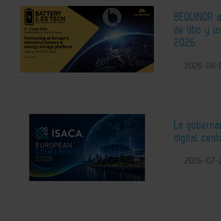
BEQUINOR an
de litio y 
2026
2026-08-
La gobernan
digital ce
2026-07-