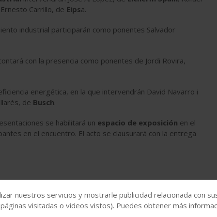
y Ernesto Carrillo, de
Eips
a.
ento industrial participarán como ponentes Salvador
ontará con la presencia como ponentes de Jordi Rovira,
ficiencia energética, en la que intervendrán David Navarro i
ellarès, de
Busch
.
esentaciones se habilitará un
espacio de exposición
en el
ntes en el encuentro. El acto se clausurará con la entrega
izar nuestros servicios y mostrarle publicidad relacionada con su
 páginas visitadas o videos vistos). Puedes obtener más informaci