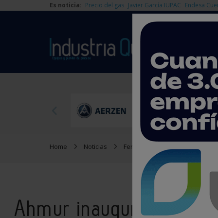
Es noticia:
Precio del gas
Javier García IUPAC
Endesa Cue
Home
Noticias
Ferias y Congresos
Ahmur i
Ahmur inaugurará Iberq