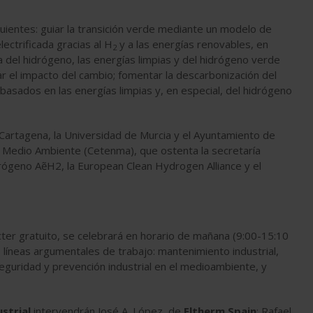
guientes: guiar la transición verde mediante un modelo de
ectrificada gracias al H
y a las energías renovables, en
2
a del hidrógeno, las energías limpias y del hidrógeno verde
ar el impacto del cambio; fomentar la descarbonización del
asados en las energías limpias y, en especial, del hidrógeno
 Cartagena, la Universidad de Murcia y el Ayuntamiento de
el Medio Ambiente (Cetenma), que ostenta la secretaría
ógeno AẽH2, la European Clean Hydrogen Alliance y el
cter gratuito, se celebrará en horario de mañana (9:00-15:10
líneas argumentales de trabajo: mantenimiento industrial,
 seguridad y prevención industrial en el medioambiente, y
strial
intervendrán José A. López, de
Eltherm Spain
; Rafael