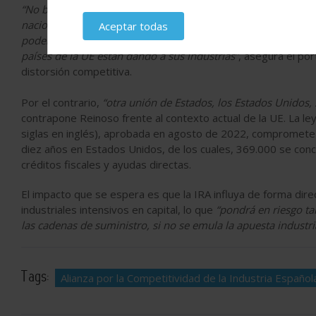
“No basta con más ayudas sin una dimensión comunitaria”, a
nacionales, dirigidas por los Estados, van en detrimento de 
Aceptar todas
poder desplegar esas ayudas. Y es que la integridad del mer
países de la UE están dando a sus industrias”
, asegura el po
distorsión competitiva.
Por el contrario,
“otra unión de Estados, los Estados Unidos, s
contrapone Reinoso frente al contexto actual de la UE. La ley
siglas en inglés), aprobada en agosto de 2022, compromete
diez años en Estados Unidos, de los cuales, 369.000 se conc
créditos fiscales y ayudas directas.
El impacto que se espera es que la IRA influya de forma direc
industriales intensivos en capital, lo que
“pondrá en riesgo ta
las cadenas de suministro, si no se emula la apuesta industria
Tags:
Alianza por la Competitividad de la Industria Español