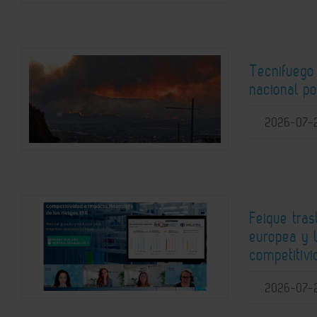
Tecnifuego
nacional po
2026-07-
Feique tras
europea y 
competitiv
2026-07-