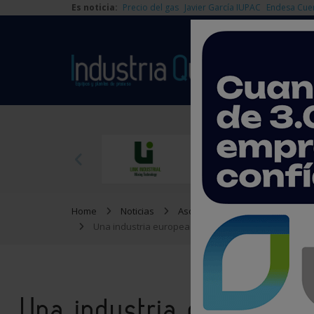
Es noticia:
Precio del gas
Javier García IUPAC
Endesa Cue
Home
Noticias
Asociaciones
Una industria europea fuerte requiere la creación d
Una industria europea fu