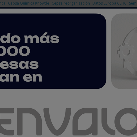
nca
Cepsa Química Knowde
Cepsa reorganización
Datos Europa CEFIC
Semi
NOTICIAS
PRODUCTOS
AGENDA
EMPRESAS PREMIUM
e un instrumento financiero a escala UE
erte requiere la