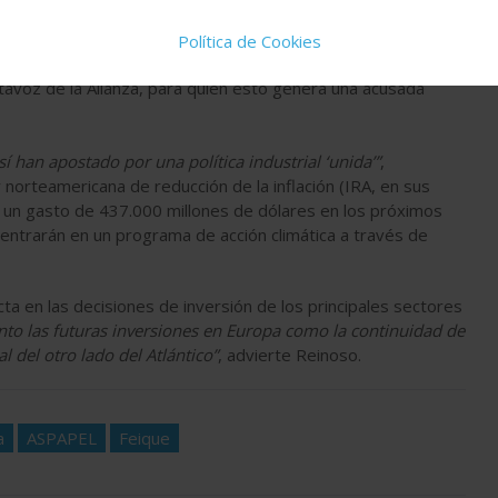
dvierte Carlos Reinoso, que alerta de que, “mayores ayudas
países con menor capacidad fiscal y de financiación para
Política de Cookies
cado único se ve amenazada por el desigual apoyo que los
rtavoz de la Alianza, para quien esto genera una acusada
í han apostado por una política industrial ‘unida’”
,
 norteamericana de reducción de la inflación (IRA, en sus
 un gasto de 437.000 millones de dólares en los próximos
entrarán en un programa de acción climática a través de
ta en las decisiones de inversión de los principales sectores
nto las futuras inversiones en Europa como la continuidad de
l del otro lado del Atlántico”
, advierte Reinoso.
a
ASPAPEL
Feique