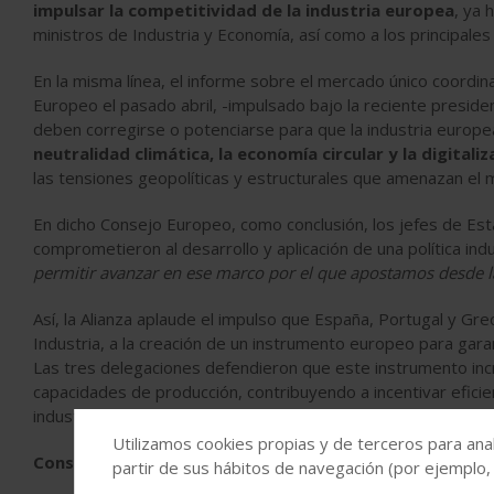
impulsar la competitividad de la industria europea
, ya 
ministros de Industria y Economía, así como a los principales 
En la misma línea, el informe sobre el mercado único coordi
Europeo el pasado abril, -impulsado bajo la reciente preside
deben corregirse o potenciarse para que la industria europ
neutralidad climática, la economía circular y la digitaliz
las tensiones geopolíticas y estructurales que amenazan el
En dicho Consejo Europeo, como conclusión, los jefes de Es
comprometieron al desarrollo y aplicación de una política indu
permitir avanzar en ese marco por el que apostamos desde la
Así, la Alianza aplaude el impulso que España, Portugal y Gr
Industria, a la creación de un instrumento europeo para garan
Las tres delegaciones defendieron que este instrumento incr
capacidades de producción, contribuyendo a incentivar efici
industriales críticos.
Utilizamos cookies propias y de terceros para anal
Consecuencias de una política industrial basada en ayu
partir de sus hábitos de navegación (por ejemplo,