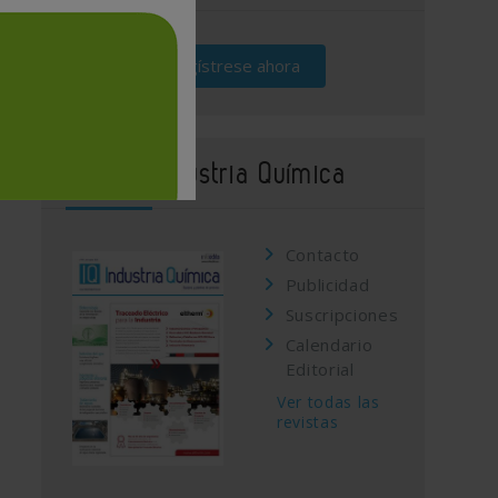
Regístrese ahora
Revista Industria Química
Contacto
Publicidad
Suscripciones
Calendario
Editorial
Ver todas las
revistas