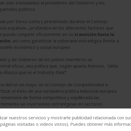
han sido trasladados al presidente del Gobierno y los
partidos políticos.
nado por Enrico Letta y presentado durante el Consejo
ncia española-, profundiza en los diferentes factores que
ea pueda competir eficazmente en su
transición hacia la
ación
, así como garantizar la soberanía estratégica frente a
 modelo económico y social europeo.
tado y de Gobierno de los países miembros se
strial eficaz, una política que, según apunta Reinoso,
“debe
 Alianza que es el Industry Deal”
.
ecia dieron en mayo, en el Consejo de Competitividad e
tizar el éxito de una verdadera política industrial europea.
ementaría de forma competitiva y equilibrada las
entemente las inversiones estratégicas en sectores
izar nuestros servicios y mostrarle publicidad relacionada con su
das de los Estados
 páginas visitadas o videos vistos). Puedes obtener más informaci