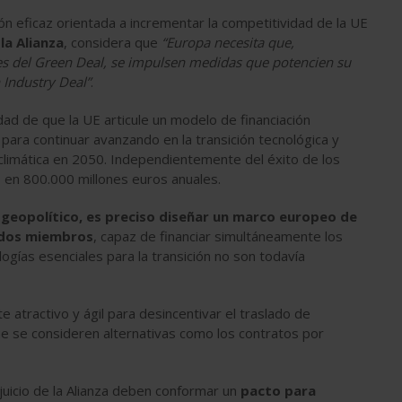
ión eficaz orientada a incrementar la competitividad de la UE
la Alianza
, considera que
“Europa necesita que,
bles del Green Deal, se impulsen medidas que potencien su
 Industry Deal”
.
dad de que la UE articule un modelo de financiación
ara continuar avanzando en la transición tecnológica y
 climática en 2050. Independientemente del éxito de los
 en 800.000 millones euros anuales.
o geopolítico, es preciso diseñar un marco europeo de
tados miembros
, capaz de financiar simultáneamente los
ogías esenciales para la transición no son todavía
 atractivo y ágil para desincentivar el traslado de
ue se consideren alternativas como los contratos por
juicio de la Alianza deben conformar un
pacto para