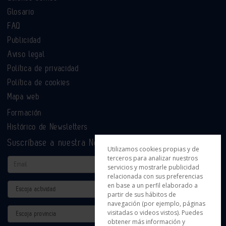
Glosario
FAQ
Publicidad
Aviso legal
Política de privacidad
Política de cookies
Mapa web
Formación
Histórico de Newsletters
Suscríbase a nuestra Newsletter
Utilizamos cookies propias y de
terceros para analizar nuestros
Email
servicios y mostrarle publicidad
relacionada con sus preferencias
en base a un perfil elaborado a
Actividad
partir de sus hábitos de
navegación (por ejemplo, páginas
Provincia
visitadas o videos vistos). Puedes
obtener más información y