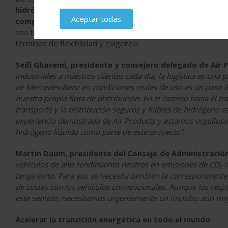
hidrógeno líquido también ofrecen ventajas en términ
Aceptar todas
comprimido en estado gaseoso
, al permitir una mayor c
sea tan adecuado como los camiones diésel convencionales pa
términos de flexibilidad y exigencia.
Seifi Ghasemi, presidente y consejero delegado de Air 
industriales a nuestros clientes cada día, la logística es un
de Mercedes-Benz en condiciones reales de uso es un paso f
nuestra propia flota de distribución. En el camino hacia el t
transporte y la distribución seguros y fiables de hidrógeno r
experiencia demostrada de Air Products y estamos orgullosos
hidrógeno líquido como parte de este proyecto”.
Martin Daum, presidente del Consejo de Administració
vehículos de alto rendimiento neutros en emisiones de CO
₂
n
tenga éxito. Para eso se necesita también la correspondiente 
de costes con los vehículos convencionales. Aunque los respo
este sentido, necesitamos urgentemente un impulso aún may
Acelerar la transición energética en todo el mundo