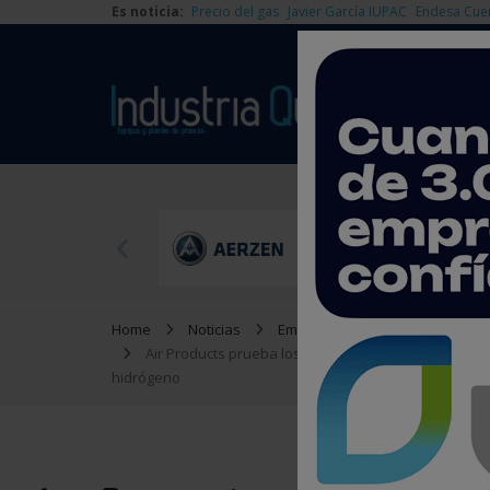
Es noticia:
Precio del gas
Javier García IUPAC
Endesa Cue
Home
Noticias
Empresas
Air Products prueba los primeros camiones Genh2 y
hidrógeno