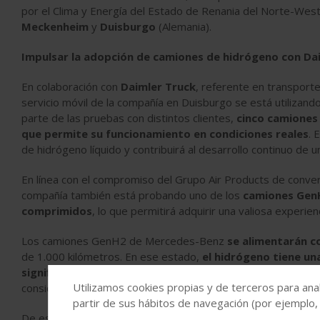
por el Clima y Energía del Estado de Renania del Norte-Westf
Meckenheim
y
Duisburgo
(Alemania).
Impulsar la adopción de camiones de hidrógeno con Da
En colaboración con
Daimler Truck
, referente en transport
servicio móvil de la compañía en Duisburgo se está utiliza
parte de las pruebas con distintos clientes,
cinco camiones
que permite su funcionamiento en condiciones reales
. 
de hidrógeno líquido y contribuirá al desarrollo continuo de
En línea con el compromiso del Grupo Air Products de converti
compañía también está probando uno de los
camiones Gen
comprimidos
, lo que permitirá adquirir una valiosa experie
Los camiones GenH2 de Mercedes-Benz
se alimentarán c
de 1.000 kilómetros. En ese estado,
el hidrógeno tiene u
significativamente mayor
y, en consecuencia, se puede t
Utilizamos cookies propias y de terceros para anal
considerablemente la autonomía y permite un rendimiento del
partir de sus hábitos de navegación (por ejemplo,
De esta forma,
el hidrógeno líquido reduce significativ