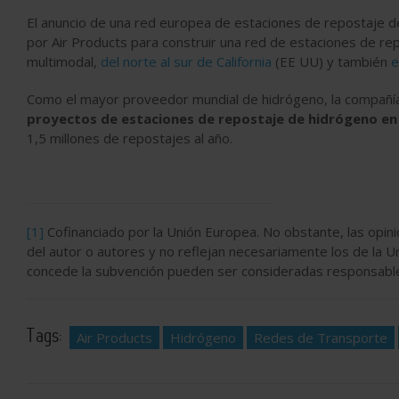
El anuncio de una red europea de estaciones de repostaje d
por Air Products para construir una red de estaciones de r
multimodal,
del norte al sur de California
(EE UU) y también
e
Como el mayor proveedor mundial de hidrógeno, la compañía 
proyectos de estaciones de repostaje de hidrógeno en
1,5 millones de repostajes al año.
[1]
Cofinanciado por la Unión Europea. No obstante, las opin
del autor o autores y no reflejan necesariamente los de la U
concede la subvención pueden ser consideradas responsabl
Tags:
Air Products
Hidrógeno
Redes de Transporte