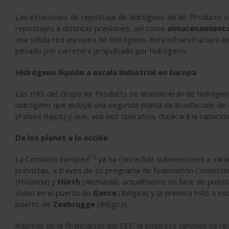
Las estaciones de repostaje de hidrógeno de Air Products 
repostajes a distintas presiones, así como
almacenamiento
una sólida red europea de hidrógeno, esta infraestructura ay
pesado por carretera propulsado por hidrógeno.
Hidrógeno líquido a escala industrial en Europa
Las HRS del Grupo Air Products se abastecerán de hidrógen
hidrógeno que incluye una segunda planta de licuefacción d
(Países Bajos) y que, una vez operativa, duplicará la capacid
De los planes a la acción
[1]
La Comisión Europea
ya ha concedido subvenciones a vari
previstas, a través de su programa de financiación Connecting
(Holanda) y
Hürth
(Alemania), actualmente en fase de puesta
Volvo en el puerto de
Gante
(Bélgica) y la primera HRS a es
puerto de
Zeebrugge
(Bélgica).
Además de la financiación del CEF, la empresa también ha rec