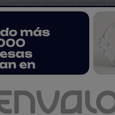
nca
Cepsa Química Knowde
Cepsa reorganización
Datos Europa CEFIC
Semi
NOTICIAS
PRODUCTOS
AGENDA
EMPRESAS PREMIUM
 anuncia sus planes para crear una red europea de repostaje de