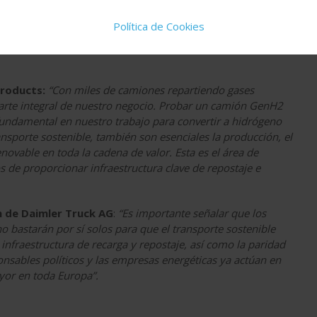
os de coste y peso en comparación con el hidrógeno
Política de Cookies
arga útil. Esto hace que el camión GenH2 de Mercedes-Benz
ra el transporte de larga distancia por carretera en
Products:
“Con miles de camiones repartiendo gases
a parte integral de nuestro negocio. Probar un camión GenH2
undamental en nuestro trabajo para convertir a hidrógeno
ransporte sostenible, también son esenciales la producción, el
enovable en toda la cadena de valor. Esta es el área de
 de proporcionar infraestructura clave de repostaje e
n de Daimler Truck AG
:
“Es importante señalar que los
o bastarán por sí solos para que el transporte sostenible
infraestructura de recarga y repostaje, así como la paridad
nsables políticos y las empresas energéticas ya actúan en
or en toda Europa”.