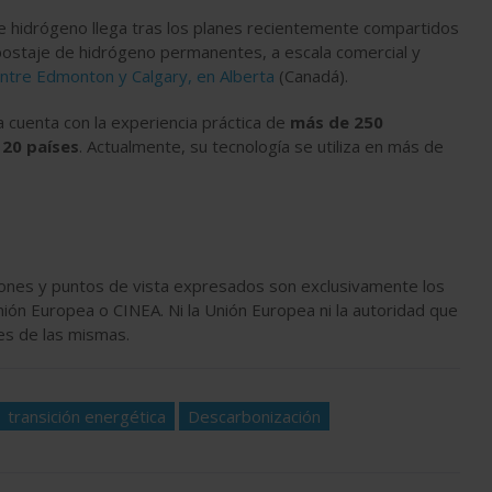
e hidrógeno llega tras los planes recientemente compartidos
epostaje de hidrógeno permanentes, a escala comercial y
ntre Edmonton y Calgary, en Alberta
(Canadá).
cuenta con la experiencia práctica de
más de 250
 20 países
. Actualmente, su tecnología se utiliza en más de
iones y puntos de vista expresados son exclusivamente los
nión Europea o CINEA. Ni la Unión Europea ni la autoridad que
es de las mismas.
transición energética
Descarbonización