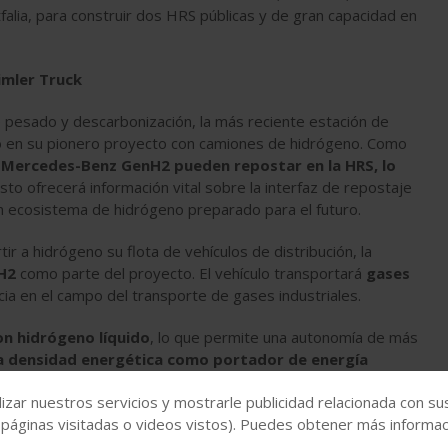
alia, para construir dos HRS públicas y de gran capacidad en
imler Truck
e pesado y descarbonización, la más reciente estación de
ndo en su pionero proyecto con camiones de hidrógeno. Como
 Mercedes-Benz GenH2 pueden repostar en la HRS, lo
Esto ofrecerá información vital sobre la interfaz de repostaje
 un ecosistema de hidrógeno preparado para el futuro.
r a hidrógeno su flota de vehículos de distribución, la
H2
como parte del proyecto. El vehículo transportará
gases
ncia en el campo del transporte de gases industriales.
on hidrógeno líquido
, lo que permite una autonomía de más
na densidad energética como portador de energía
ransportar más hidrógeno, lo que aumenta
izar nuestros servicios y mostrarle publicidad relacionada con su
 vehículo comparable al de un camión diésel convencional.
 páginas visitadas o videos vistos). Puedes obtener más informaci
amente el número de viajes necesarios y los depósitos de