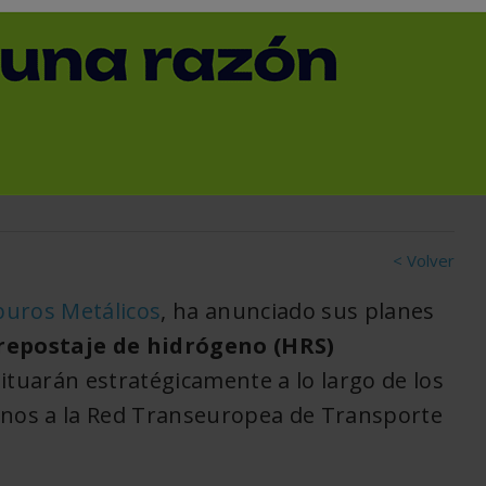
s primeros camiones
anes para crear una red
e hidrógeno
< Volver
buros Metálicos
, ha anunciado sus planes
repostaje de hidrógeno (HRS)
ituarán estratégicamente a lo largo de los
canos a la Red Transeuropea de Transporte