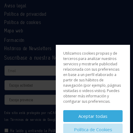
Aviso legal
Política de privacidad
Política de cookies
Mapa web
Formación
Histórico de Newsletters
Utilizamos cookies propias y de
Suscríbase a nuestra Newsletter
terceros para analizar nuestros
servicios y mostrarle publicidad
Email
relacionada con sus preferencias
en base a un perfil elaborado a
partir de sus hábitos de
Actividad
navegación (por ejemplo, páginas
visitadas o videos vistos). Puedes
obtener más información y
Provincia
configurar sus preferencias.
Este sitio está protegido por reCAPTCHA y se aplican la
Política de privacidad
y
Aceptar todas
los
Términos de servicio
de Google.
Política de Cookies
He leído y entiendo la
Política de Privacidad