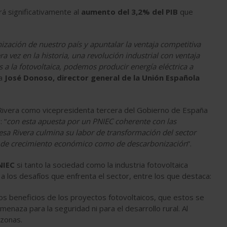
rá significativamente al
aumento del 3,2% del PIB
que
ización de nuestro país y apuntalar la ventaja competitiva
vez en la historia, una revolución industrial con ventaja
as a la fotovoltaica, podemos producir energía eléctrica a
ta
José Donoso, director general de la Unión Española
Rivera como vicepresidenta tercera del Gobierno de España
 “
con esta apuesta por un PNIEC coherente con las
resa Rivera culmina su labor de transformación del sector
to de crecimiento económico como de descarbonización
”.
NIEC
si tanto la sociedad como la industria fotovoltaica
 los desafíos que enfrenta el sector, entre los que destaca:
los beneficios de los proyectos fotovoltaicos, que estos se
enaza para la seguridad ni para el desarrollo rural. Al
 zonas.