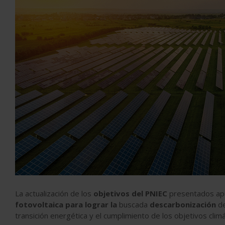
La actualización de los
objetivos del PNIEC
presentados apu
fotovoltaica para lograr la
buscada
descarbonización
de
transición energética y el cumplimiento de los objetivos climá