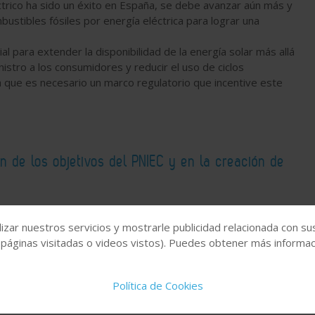
ctrico ha sido un éxito en España, se debe avanzar aún más y
bustibles fósiles por energía eléctrica para lograr una
l para extender la disponibilidad de la energía solar más allá
nistro a los consumidores y reducir el uso de ciclos
 que es necesario un marco regulatorio que incentive este
n de los objetivos del PNIEC y en la creación de
izar nuestros servicios y mostrarle publicidad relacionada con su
 páginas visitadas o videos vistos). Puedes obtener más informaci
taica
Unión Española Fotovoltaica (UNEF)
Política de Cookies