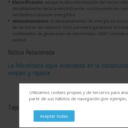
Electrificación
: aunque la descarbonización del sector elé
decididamente hacia la electrificación, sustituyendo los com
verdadera transición energética.
Almacenamiento
: el almacenamiento de energía es esencia
de las horas de radiación. Esto permitirá garantizar el sumi
combinados de generación de electricidad. UNEF considera
avance.
Noticia Relacionada
La fotovoltaica sigue avanzando en la consecució
empleo y riqueza
Utilizamos cookies propias y de terceros para anal
partir de sus hábitos de navegación (por ejemplo,
Tags:
Energías renovables
MITECO
Energía
Fotovol
Aceptar todas