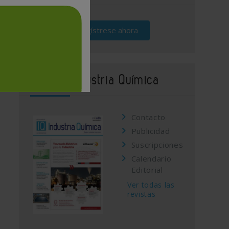
Regístrese ahora
Revista Industria Química
Contacto
Publicidad
Suscripciones
Calendario
Editorial
Ver todas las
revistas