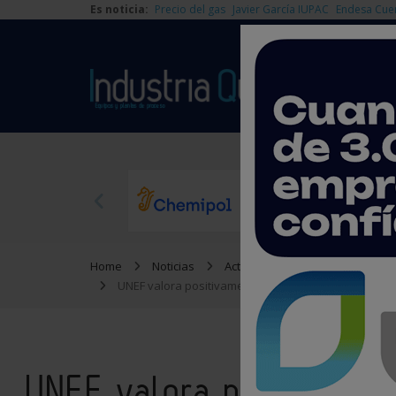
Es noticia:
Precio del gas
Javier García IUPAC
Endesa Cue
Home
Noticias
Actualidad
UNEF valora positivamente la apuesta por la energía 
UNEF valora positivamen