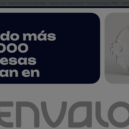
nca
Cepsa Química Knowde
Cepsa reorganización
Datos Europa CEFIC
Semi
NOTICIAS
PRODUCTOS
AGENDA
EMPRESAS PREMIUM
fotovoltaica en la actualización del PNIEC
te la apuesta por la