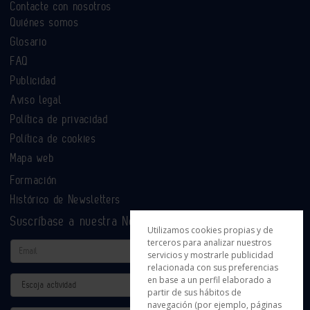
Contacte con nosotros
Quiénes somos
Glosario
FAQ
Publicidad
Aviso legal
Política de privacidad
Política de cookies
Mapa web
Formación
Histórico de Newsletters
Suscríbase a nuestra Newsletter
Utilizamos cookies propias y de
terceros para analizar nuestros
Email
servicios y mostrarle publicidad
relacionada con sus preferencias
en base a un perfil elaborado a
Actividad
partir de sus hábitos de
navegación (por ejemplo, páginas