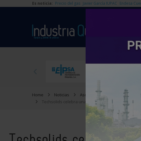
Es noticia:
Precio del gas
Javier García IUPAC
Endesa Cue
Home
Noticias
Asociaciones
Techsolids celebra una jornada sobre ´Gestión y Co
Techsolids celebra una 