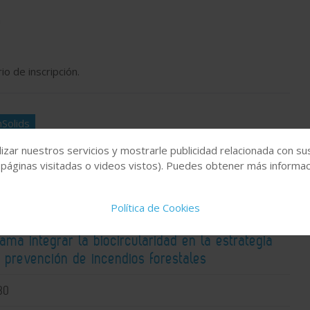
a
o de inscripción.
Solids
izar nuestros servicios y mostrarle publicidad relacionada con su
 páginas visitadas o videos vistos). Puedes obtener más informaci
Política de Cookies
lama integrar la biocircularidad en la estrategia
 prevención de incendios forestales
30