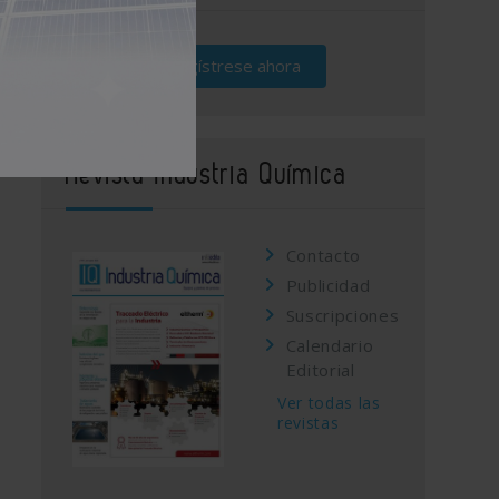
Regístrese ahora
Revista Industria Química
Contacto
Publicidad
Suscripciones
Calendario
Editorial
Ver todas las
revistas