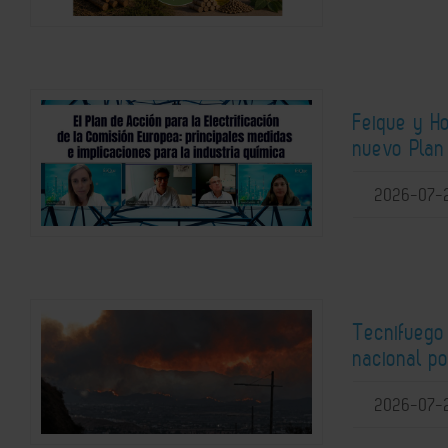
Feique y H
nuevo Plan 
2026-07-
Tecnifuego
nacional po
2026-07-