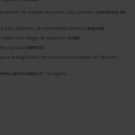
raciones de manejo de polvos. Caso práctico (
Instituto de
para los objetivos de neutralidad climática (
Repsol).
sólidos con riesgo de explosión (
LOM
).
tica global (
INERCO
).
para el diagnóstico de sistemas industriales de filtración
entes sectoriales
de Tarragona: