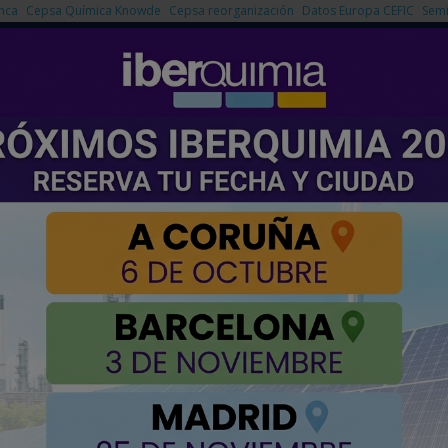
nca
Cepsa Química Knowde
Cepsa reorganización
Datos Europa CEFIC
Semi
NOTICIAS
PRODUCTOS
AGENDA
EMPRESAS PREMIUM
ntrol de Sólidos´ en Tarragona
jornada sobre ´Gestión