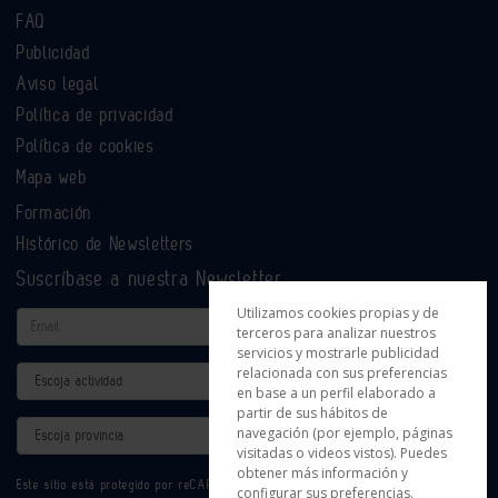
FAQ
Publicidad
Aviso legal
Política de privacidad
Política de cookies
Mapa web
Formación
Histórico de Newsletters
Suscríbase a nuestra Newsletter
Utilizamos cookies propias y de
Email
terceros para analizar nuestros
servicios y mostrarle publicidad
relacionada con sus preferencias
Actividad
en base a un perfil elaborado a
partir de sus hábitos de
Provincia
navegación (por ejemplo, páginas
visitadas o videos vistos). Puedes
obtener más información y
Este sitio está protegido por reCAPTCHA y se aplican la
Política de privacidad
y
configurar sus preferencias.