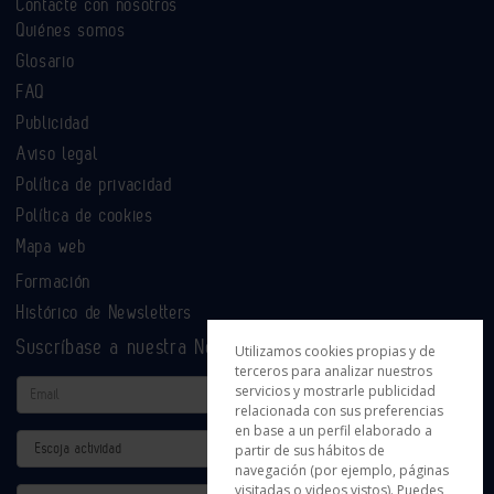
Contacte con nosotros
Quiénes somos
Glosario
FAQ
Publicidad
Aviso legal
Política de privacidad
Política de cookies
Mapa web
Formación
Histórico de Newsletters
Suscríbase a nuestra Newsletter
Utilizamos cookies propias y de
terceros para analizar nuestros
Email
servicios y mostrarle publicidad
relacionada con sus preferencias
en base a un perfil elaborado a
Actividad
partir de sus hábitos de
navegación (por ejemplo, páginas
visitadas o videos vistos). Puedes