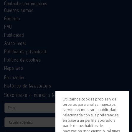
Contacte con nosotros
Quiénes somos
Glosario
FAQ
Publicidad
Aviso legal
Política de privacidad
Política de cookies
Mapa web
Formación
Histórico de Newsletters
Suscríbase a nuestra Newsletter
Utilizamos cookies propias y de
terceros para analizar nuestros
Email
servicios y mostrarle publicidad
relacionada con sus preferencias
en base a un perfil elaborado a
Actividad
partir de sus hábitos de
navegación (por ejemplo, páginas