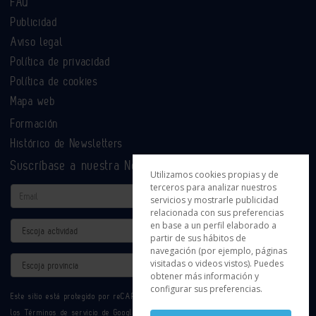
FAQ
Publicidad
Aviso legal
Política de privacidad
Política de cookies
Mapa web
Formación
Histórico de Newsletters
Suscríbase a nuestra Newsletter
Utilizamos cookies propias y de
terceros para analizar nuestros
Email
servicios y mostrarle publicidad
relacionada con sus preferencias
en base a un perfil elaborado a
Actividad
partir de sus hábitos de
navegación (por ejemplo, páginas
Provincia
visitadas o videos vistos). Puedes
obtener más información y
configurar sus preferencias.
Este sitio está protegido por reCAPTCHA y se aplican la
Política de privacidad
y
los
Términos de servicio
de Google.