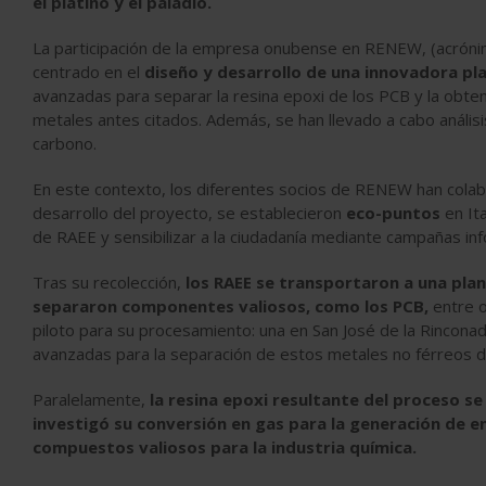
el platino y el paladio.
La participación de la empresa onubense en RENEW, (acrón
centrado en el
diseño y desarrollo de una innovadora pl
avanzadas para separar la resina epoxi de los PCB y la obte
metales antes citados. Además, se han llevado a cabo análisi
carbono.
En este contexto, los diferentes socios de RENEW han colabo
desarrollo del proyecto, se establecieron
eco-puntos
en Ita
de RAEE y sensibilizar a la ciudadanía mediante campañas inf
Tras su recolección,
los RAEE se transportaron a una plan
separaron componentes valiosos, como los PCB,
entre o
piloto para su procesamiento: una en San José de la Rinconada 
avanzadas para la separación de estos metales no férreos d
Paralelamente,
la resina epoxi resultante del proceso se
investigó su conversión en gas para la generación de en
compuestos valiosos para la industria química.