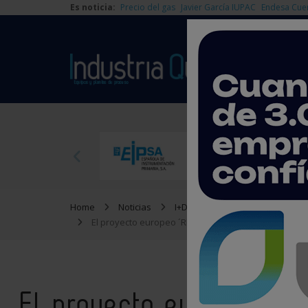
Es noticia:
Precio del gas
Javier García IUPAC
Endesa Cue
Home
Noticias
I+D
El proyecto europeo ´RENEW´ validará tecnologías q
El proyecto europeo ´R