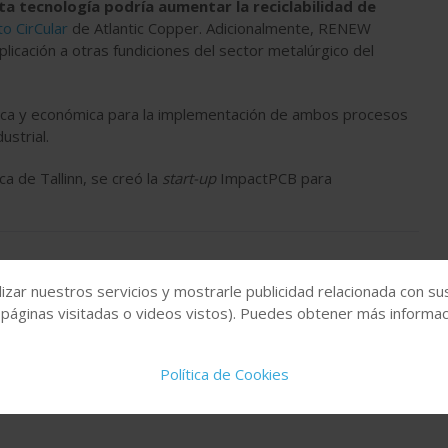
sta tecnología podría aumentar la reciclabilidad de
o CirCular
de Atlantic Copper. Adicionalmente, RENEW
plicación a otras fundiciones del sector metalúrgico del
écnica y económica para la implementación de ambos procesos
ustrial.
a de Tallinn, se creó la
start-up
ImpactPCB para
es especiales
placas de metal
Huella de carbono
izar nuestros servicios y mostrarle publicidad relacionada con su
 páginas visitadas o videos vistos). Puedes obtener más informaci
Política de Cookies