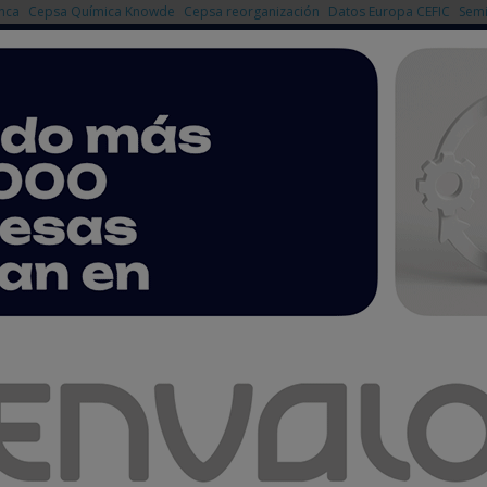
nca
Cepsa Química Knowde
Cepsa reorganización
Datos Europa CEFIC
Semi
NOTICIAS
PRODUCTOS
AGENDA
EMPRESAS PREMIUM
ue permitan separar plásticos de los metales no férreos
ENEW´ validará