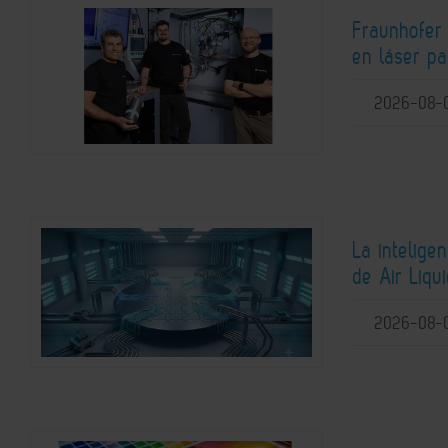
Fraunhofer
en láser pa
2026-08-
La intelige
de Air Liqu
2026-08-