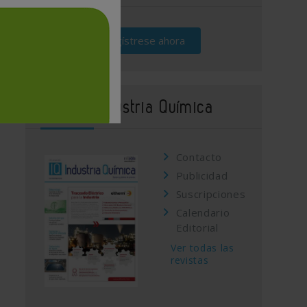
Regístrese ahora
Revista Industria Química
Contacto
Publicidad
Suscripciones
Calendario
Editorial
Ver todas las
revistas