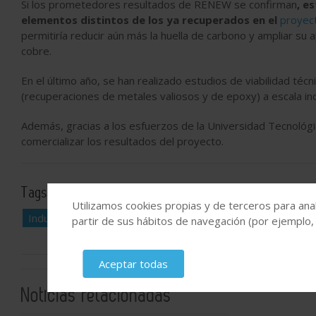
Si los prometedores resultados de RENEW se confirman
, e
elementos distintos de los ya recuperados en el
proyect
permitiría reducir aún más la huella de carbono y ampliar su a
cobre.
En el último año, se han realizado estudios de viabilidad t
(recuperaciones de metales valiosos y de epoxy) a escala ind
Además, gracias a los esfuerzos de la Universidad Tecnológic
comercializar los resultados del proyecto.
Tags:
I+D
Atlantic Copper
plásticos circulares
Metal
Utilizamos cookies propias y de terceros para anal
Industria química
partir de sus hábitos de navegación (por ejemplo,
Aceptar todas
Noticias relacionadas