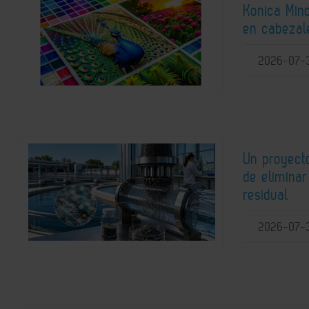
Konica Mino
en cabezale
2026-07-
Un proyect
de elimina
residual
2026-07-