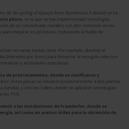
imo de
Re-cycling of Epoxys from Nonferrous E-Waste
) se ha
anta piloto
, en la que se han implementado tecnologías
nción de un concentrado metálico con alto contenido en los
s para mejorar los procesos, reduciendo la huella de
rado en varias tareas clave. Por ejemplo, durante el
lia (liderados por Erion) para fomentar la recogida selectiva
ormativas y actividades educativas.
ta de pretratamiento, donde se clasificaron y
tros. Estas placas se enviaron posteriormente a dos plantas
(Sevilla), y otra en Tallinn, donde se aplicaron tecnologías
e los PCB.
 envió a las instalaciones de Fraunhofer, donde se
ergía, así como en aceites útiles para la obtención de